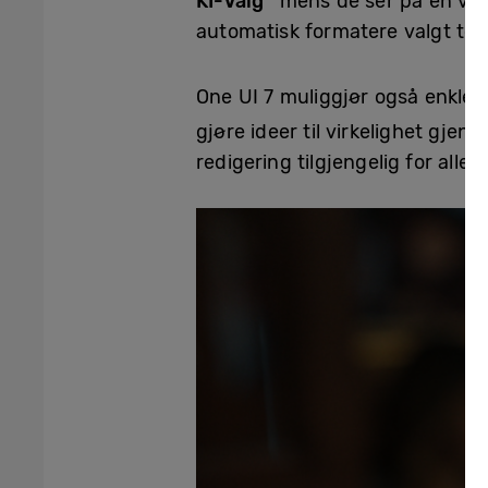
KI-Valg
mens de ser på en vide
automatisk formatere valgt tek
One UI 7 muliggjør også enkle r
gjøre ideer til virkelighet gjen
redigering tilgjengelig for alle