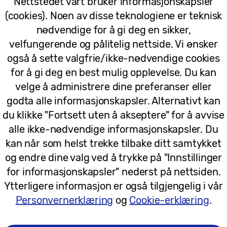
Nettstedet vårt bruker informasjonskapsler
o for å lagre den som en GIF-fil.
Writing Assist
gjø
(cookies). Noen av disse teknologiene er teknisk
stinnhold.
nødvendige for å gi deg en sikker,
velfungerende og pålitelig nettside. Vi ønsker
edigeringer som gir brukerne større kreativ frihet.
D
også å sette valgfrie/ikke-nødvendige cookies
nom en kombinasjon av tekst, bilder og skisser.
Audio
for å gi deg en best mulig opplevelse. Du kan
 ved å isolere lydkategorier og fjerne uønsket støy fra
velge å administrere dine preferanser eller
godta alle informasjonskapsler. Alternativt kan
du klikke "Fortsett uten å akseptere" for å avvise
alle ikke-nødvendige informasjonskapsler. Du
kan når som helst trekke tilbake ditt samtykket
og endre dine valg ved å trykke på "Innstillinger
for informasjonskapsler" nederst på nettsiden.
Ytterligere informasjon er også tilgjengelig i vår
Personvernerklæring
og
Cookie-erklæring
.