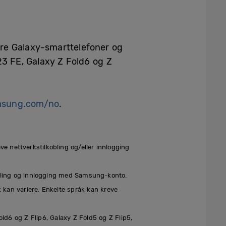
lere Galaxy-smarttelefoner og
23 FE, Galaxy Z Fold6 og Z
sung.com/no
.
ve nettverkstilkobling og/eller innlogging
kobling og innlogging med Samsung-konto.
k kan variere. Enkelte språk kan kreve
old6 og Z Flip6, Galaxy Z Fold5 og Z Flip5,