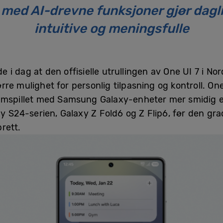
med AI-drevne funksjoner gjør dagl
intuitive og meningsfulle
i dag at den offisielle utrullingen av One UI 7 i Nord
re mulighet for personlig tilpasning og kontroll. One
amspillet med Samsung Galaxy-enheter mer smidig en
y S24-serien, Galaxy Z Fold6 og Z Flip6, før den gradvi
rett.