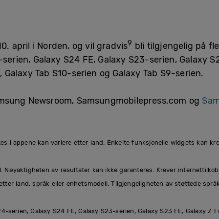
9
. april i Norden, og vil gradvis
bli tilgjengelig på f
4-serien, Galaxy S24 FE, Galaxy S23-serien, Galaxy S
5, Galaxy Tab S10-serien og Galaxy Tab S9-serien.
Samsung Newsroom, Samsungmobilepress.com og
Sam
es i appene kan variere etter land. Enkelte funksjonelle widgets kan kre
l. Nøyaktigheten av resultater kan ikke garanteres. Krever internettil
etter land, språk eller enhetsmodell. Tilgjengeligheten av støttede språ
 S24-serien, Galaxy S24 FE, Galaxy S23-serien, Galaxy S23 FE, Galaxy Z F