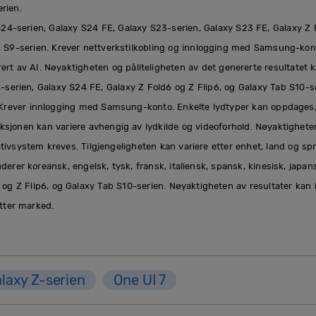
rien.
 S24-serien, Galaxy S24 FE, Galaxy S23-serien, Galaxy S23 FE, Galaxy Z 
b S9-serien. Krever nettverkstilkobling og innlogging med Samsung-kont
erert av AI. Nøyaktigheten og påliteligheten av det genererte resultatet 
-serien, Galaxy S24 FE, Galaxy Z Fold6 og Z Flip6, og Galaxy Tab S10-ser
. Krever innlogging med Samsung-konto. Enkelte lydtyper kan oppdages,
sjonen kan variere avhengig av lydkilde og videoforhold. Nøyaktigheten
tivsystem kreves. Tilgjengeligheten kan variere etter enhet, land og spr
erer koreansk, engelsk, tysk, fransk, italiensk, spansk, kinesisk, japan
og Z Flip6, og Galaxy Tab S10-serien. Nøyaktigheten av resultater kan 
etter marked.
laxy Z-serien
One UI 7