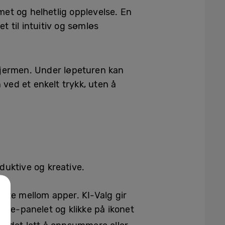
met og helhetlig opplevelse. En
 til intuitiv og sømløs
kjermen. Under løpeturen kan
 ved et enkelt trykk, uten å
duktive og kreative.
tte mellom apper. KI-Valg gir
dge-panelet og klikke på ikonet