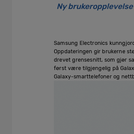
Ny brukeropplevelse 
Samsung Electronics kunngjorde 
Oppdateringen gir brukerne stør
drevet grensesnitt, som gjør s
først være tilgjengelig på Galax
Galaxy-smarttelefoner og nettb