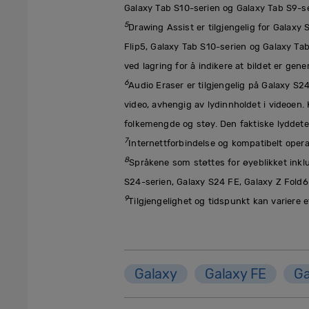
Galaxy Tab S10-serien og Galaxy Tab S9-se
5
Drawing Assist er tilgjengelig for Galaxy
Flip5, Galaxy Tab S10-serien og Galaxy Ta
ved lagring for å indikere at bildet er gen
6
Audio Eraser er tilgjengelig på Galaxy S24
video, avhengig av lydinnholdet i videoen
folkemengde og støy. Den faktiske lyddetek
7
Internettforbindelse og kompatibelt opera
8
Språkene som støttes for øyeblikket inklud
S24-serien, Galaxy S24 FE, Galaxy Z Fold6 
9
Tilgjengelighet og tidspunkt kan variere 
Galaxy
Galaxy FE
Ga