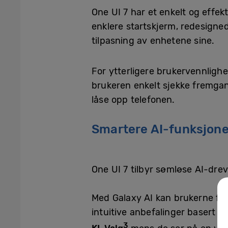
One UI 7 har et enkelt og effek
enklere startskjerm, redesigned
tilpasning av enhetene sine.
For ytterligere brukervennlighe
brukeren enkelt sjekke fremgang
låse opp telefonen.
Smartere AI-funksjoner
One UI 7 tilbyr sømløse AI-dre
Med Galaxy AI kan brukerne for
intuitive anbefalinger basert p
3