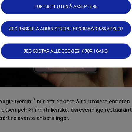
FORTSETT UTEN Å AKSEPTERE
JEG ØNSKER Å ADMINISTRERE INFORMASJONSKAPSLER
JEG GODTAR ALLE COOKIES, KJØR I GANG!
7
oogle Gemini
blir det enklere å kontrollere enheten
 eksempel: «Finn italienske, dyrevennlige restauran
art relevante anbefalinger.