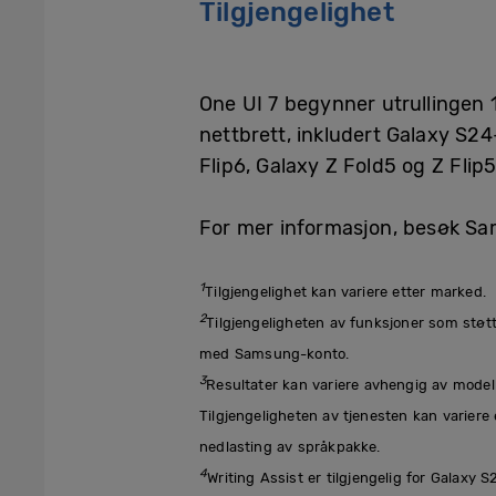
Tilgjengelighet
One UI 7 begynner utrullingen 10
nettbrett, inkludert Galaxy S2
Flip6, Galaxy Z Fold5 og Z Flip
For mer informasjon, besøk 
1
Tilgjengelighet kan variere etter marked.
2
Tilgjengeligheten av funksjoner som støtt
med Samsung-konto.
3
Resultater kan variere avhengig av model
Tilgjengeligheten av tjenesten kan variere 
nedlasting av språkpakke.
4
Writing Assist er tilgjengelig for Galaxy