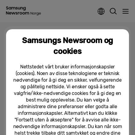
Tag >
Galaxy FE
Samsungs Newsroom og
cookies
Samsung starter utrulling av One
UI 8 til Samsung Galaxy-
Nettstedet vårt bruker informasjonskapsler
enheter
(cookies). Noen av disse teknologiene er teknisk
15/09/2025
nødvendige for å gi deg en sikker, velfungerende
og pålitelig nettside. Vi ønsker også å sette
Samsung annonserer offisiell
valgfrie/ikke-nødvendige cookies for å gi deg en
lansering av One UI 7 fra 10. april
best mulig opplevelse. Du kan velge å
administrere dine preferanser eller godta alle
informasjonskapsler. Alternativt kan du klikke
19/03/2025
"Fortsett uten å akseptere" for å avvise alle ikke-
nødvendige informasjonskapsler. Du kan når som
Galaxy S24-serien utvides med
S24 FE: En premium opplevelse
helst trekke tilbake ditt samtykket og endre dine