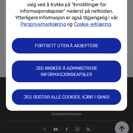
til rimeligere pris, som gjør...
valg ved å trykke på "Innstillinger for
informasjonskapsler" nederst på nettsiden.
26/09/2024
Ytterligere informasjon er også tilgjengelig i vår
Personvernerklæring
og
Cookie-erklæring
.
FORTSETT UTEN Å AKSEPTERE
1
JEG ØNSKER Å ADMINISTRERE
INFORMASJONSKAPSLER
Kontakt oss
SAMSUNG.NO
JEG GODTAR ALLE COOKIES, KJØR I GANG!
Vilkår for bruk
Sikkerhet og personvern
Retningslinjer for informasjonskapsler/Cookie Policy
Cookiepreferanser