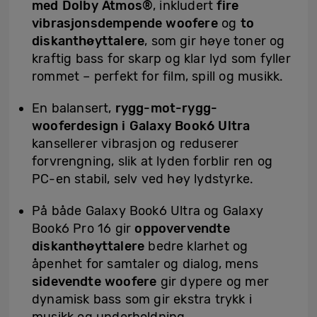
med Dolby Atmos®
, inkludert
fire
vibrasjonsdempende woofere
og
to
diskanthøyttalere
, som gir høye toner og
kraftig bass for skarp og klar lyd som fyller
rommet – perfekt for film, spill og musikk.
En balansert,
rygg-mot-rygg-
wooferdesign i Galaxy Book6 Ultra
kansellerer vibrasjon og reduserer
forvrengning, slik at lyden forblir ren og
PC-en stabil, selv ved høy lydstyrke.
På både Galaxy Book6 Ultra og Galaxy
Book6 Pro 16 gir
oppovervendte
diskanthøyttalere
bedre klarhet og
åpenhet for samtaler og dialog, mens
sidevendte woofere
gir dypere og mer
dynamisk bass som gir ekstra trykk i
musikk og underholdning.