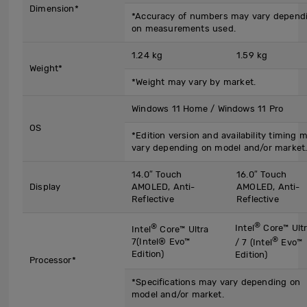
Dimension*
*Accuracy of numbers may vary depend
on measurements used.
1.24 kg
1.59 kg
Weight*
*Weight may vary by market.
Windows 11 Home / Windows 11 Pro
OS
*Edition version and availability timing 
vary depending on model and/or market
14.0″ Touch
16.0″ Touch
Display
AMOLED, Anti-
AMOLED, Anti-
Reflective
Reflective
®
®
Intel
Core™ Ultr
Intel
Core™ Ultra
®
7(Intel® Evo™
/ 7 (Intel
Evo™
Edition)
Edition)
Processor*
*Specifications may vary depending on
model and/or market.