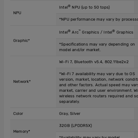
®
Intel
NPU (up to 50 tops)
NPU
*NPU performance may vary by processo
®
™
®
Intel
Arc
Graphics / Intel
Graphics
Graphic*
*Specifications may vary depending on
model and/or market.
Wi-Fi 7, Bluetooth v5.4, 802.11be2x2
*Wi-Fi 7 availability may vary due to OS
version, market, location, network condit
Network*
and other factors. Actual speed may var
market, carrier and user environment. Wi
wireless network routers required and s
separately.
Color
Gray, Silver
32GB (LPDDR5X)
Memory*
*Availability may vary by model.