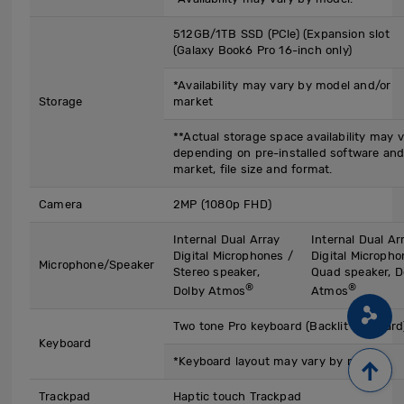
512GB/1TB SSD (PCle) (Expansion slot
(Galaxy Book6 Pro 16-inch only)
*Availability may vary by model and/or
Storage
market
**Actual storage space availability may 
depending on pre-installed software an
market, file size and format.
Camera
2MP (1080p FHD)
Internal Dual Array
Internal Dual Ar
Digital Microphones /
Digital Micropho
Microphone/Speaker
Stereo speaker,
Quad speaker, D
®
®
Dolby Atmos
Atmos
Two tone Pro keyboard (Backlit keyboard
Keyboard
*Keyboard layout may vary by market.
Trackpad
Haptic touch Trackpad