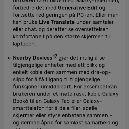
brukeren ta et bilde med Galaxy-telefonen,
forbedre det med
Generative Edit
og
fortsette redigeringen på PC-en. Eller man
kan bruke
Live Translate
under samtaler
eller chat, og deretter se oversettelsen
komfortabelt på den større skjermen til
laptopen.
17
Nearby Devices
gjør det mulig å se
tilgjengelige enheter med ett blikk og
enkelt koble dem sammen med dra-og-
slipp for å få tilgang til tilgjengelige
funksjoner umiddelbart. For eksempel kan
brukeren under et møte raskt koble Galaxy
Book6 til en Galaxy Tab eller Galaxy-
smarttelefon for å dele filer, speile
skjermer eller styre enhetene sammen –
og dermed åpne for sømløst samarbeid og