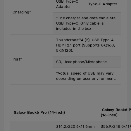
USB Type-C
Type-C Adapter
Adapter
Charging*
*The charger and data cable are
USB Type-C. Only cable is
included in the box.
Thunderbolt™4 (2), USB Type-A,
HDMI 2.1 port (Supports 8K@60,
5K@120),
Port*
SD, Headphone/Microphone
*Actual speed of USB may vary
depending on user environment.
​ Galaxy Book6 
​ Galaxy Book6 Pro (14-inch)
(16-inch)
314.2×220.6×11.6mm
356.9×248.0×11