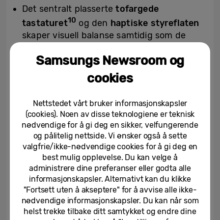
Det sentralt plasserte
tofargede
10
tastaturet
og den
haptiske styreflaten
skaper visuell balanse samtidig som de
forbedrer komforten for hendene og gir
Samsungs Newsroom og
presis kontroll med fingertuppene. Dette
sikrer smidig navigering og en jevn
cookies
skriveopplevelse, noe som gir brukeren
mulighet til å skrive naturlig og uanstrengt
Nettstedet vårt bruker informasjonskapsler
og redusere tastefeil.
(cookies). Noen av disse teknologiene er teknisk
nødvendige for å gi deg en sikker, velfungerende
Galaxy Book6-seriens interne design er
og pålitelig nettside. Vi ønsker også å sette
organisert, ryddig og godt balansert.
valgfrie/ikke-nødvendige cookies for å gi deg en
Gjennom grundig ingeniørarbeid har
best mulig opplevelse. Du kan velge å
Samsung
redesignet kretskortoppsettet
administrere dine preferanser eller godta alle
informasjonskapsler. Alternativt kan du klikke
for å fordele plass og vekt jevnere, noe
"Fortsett uten å akseptere" for å avvise alle ikke-
som støtter et slankere ytre, stabil ytelse
nødvendige informasjonskapsler. Du kan når som
og langsiktig pålitelighet.
helst trekke tilbake ditt samtykket og endre dine