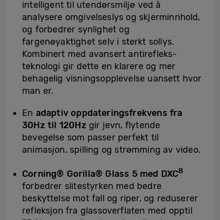
intelligent til utendørsmiljø ved å
analysere omgivelseslys og skjerminnhold,
og forbedrer synlighet og
fargenøyaktighet selv i sterkt sollys.
Kombinert med avansert antirefleks-
teknologi gir dette en klarere og mer
behagelig visningsopplevelse uansett hvor
man er.
En
adaptiv oppdateringsfrekvens fra
30Hz til 120Hz
gir jevn, flytende
bevegelse som passer perfekt til
animasjon, spilling og strømming av video.
8
Corning® Gorilla® Glass 5 med DXC
forbedrer slitestyrken med bedre
beskyttelse mot fall og riper, og reduserer
refleksjon fra glassoverflaten med opptil