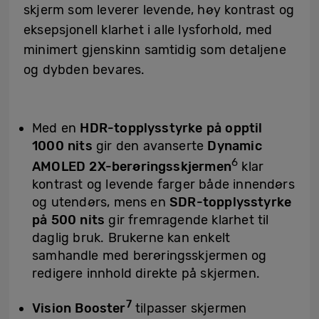
skjerm som leverer levende, høy kontrast og
eksepsjonell klarhet i alle lysforhold, med
minimert gjenskinn samtidig som detaljene
og dybden bevares.
Med en
HDR-topplysstyrke på opptil
1000 nits
gir den avanserte
Dynamic
6
AMOLED 2X-berøringsskjermen
klar
kontrast og levende farger både innendørs
og utendørs, mens en
SDR-topplysstyrke
på 500 nits
gir fremragende klarhet til
daglig bruk. Brukerne kan enkelt
samhandle med berøringsskjermen og
redigere innhold direkte på skjermen.
7
Vision Booster
tilpasser skjermen