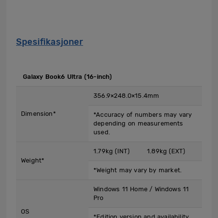
Spesifikasjoner
​ Galaxy Book6 Ultra (16-inch)
356.9×248.0×15.4mm
Dimension*
*Accuracy of numbers may vary
depending on measurements
used.
1.79kg (INT)
1.89kg (EXT)
Weight*
*Weight may vary by market.
Windows 11 Home / Windows 11
Pro
OS
*Edition version and availability