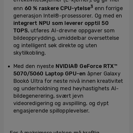
3
enn
60 % raskere CPU-ytelse
enn forrige
generasjon Intel®-prosessorer. Og med en
integrert NPU som leverer opptil 50
TOPS
, utføres AI-drevne oppgaver som
bildeopprydding, umiddelbar oversettelse
og intelligent søk direkte og uten
skytilkobling.
Med den nyeste
NVIDIA® GeForce RTX™
5070/5060 Laptop GPU-en
åpner Galaxy
Book6 Ultra for neste nivå innen kreativitet
og underholdning med høyhastighets AI-
bildegenerering, svært jevn
videoredigering og avspilling, og dypt
engasjerende spillopplevelser.
For å maksimere ytelsen må kraftig