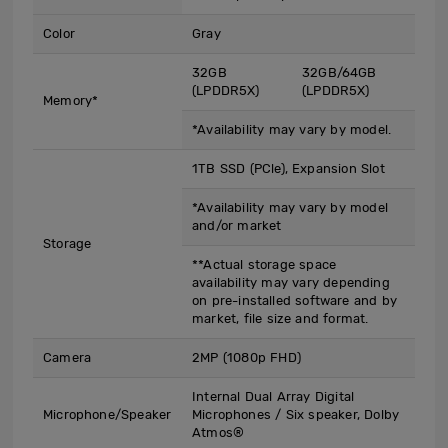
Color
Gray
32GB
32GB/64GB
(LPDDR5X)
(LPDDR5X)
Memory*
*Availability may vary by model.
1TB SSD (PCle), Expansion Slot
*Availability may vary by model
and/or market
Storage
**Actual storage space
availability may vary depending
on pre-installed software and by
market, file size and format.
Camera
2MP (1080p FHD)
Internal Dual Array Digital
Microphone/Speaker
Microphones / Six speaker, Dolby
Atmos®