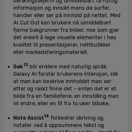
berøringsskjerm og umiddelbart få nyttig
informasjon og innsikt mens de surfer,
handler eller ser på innhold på nettet. Med
AI Cut Out kan brukere nå umiddelbart
fjerne bakgrunner fra bilder, noe som gjør
det enkelt å lage visuelle elementer i høy
kvalitet til presentasjoner, nettbutikker
eller markedsføringsmateriell.
13
Søk
blir enklere med naturlig språk.
Galaxy AI forstår brukerens intensjon, slik
at man kan beskrive innholdet man ser
etter og raskt finne det – enten det er et
bilde fra en familieferie, en innstilling man
vil endre, eller en fil fra to uker tilbake.
14
Note Assist
forbedrer skriving og
notater ved å oppsummere tekst og