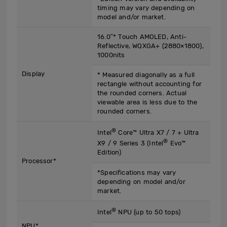
timing may vary depending on
model and/or market.
16.0″* Touch AMOLED, Anti-
Reflective, WQXGA+ (2880×1800),
1000nits
Display
* Measured diagonally as a full
rectangle without accounting for
the rounded corners. Actual
viewable area is less due to the
rounded corners.
®
Intel
Core™ Ultra X7 / 7 + Ultra
®
X9 / 9 Series 3 (Intel
Evo™
Edition)
Processor*
*Specifications may vary
depending on model and/or
market.
®
Intel
NPU (up to 50 tops)
NPU*