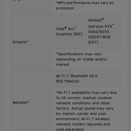
*NPU performance may vary by
processor.
®
NVIDIA
™
GeForce RTX
®
™
Intel
Arc
5060/5070
Graphics (INT)
GDDR7 8GB
Graphic*
(EXT)
*Specifications may vary
depending on model and/or
market.
Wi-Fi 7, Bluetooth v5.4,
802.11be2x2
*Wi-Fi 7 availability may vary due
to OS version, market, location,
Network*
network conditions and other
factors. Actual speed may vary
by market, carrier and user
environment. Wi-Fi 7 wireless
network routers required and
sold separately.