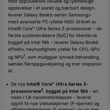
med oppslukende visuelle og lydmessige
opplevelser i et slankt og bærbart design,
leverer Galaxy Book6-serien Samsungs
mest avanserte PC-ytelse hittil. Drevet av
Intel® Core™ Ultra Series 3-prosessorer – de
første systembrikkene (SoC) for klientbruk
bygget på Intel 18A – leverer Galaxy Book6
effektiv, høyhastighets ytelse for CPU, GPU
1
og NPU
, som muliggjør lynrask behandling,
sømløs fleroppgavekjøring og mer responsiv
AI.
De nye
Intel® Core™ Ultra Series 3-
2
prosessorene
, bygget på Intel 18A
– en
node i 1,8-nanometerklassen – leverer
opptil 16 nye ytelseskjerner (P-kjerner) og
effektivitetskjerner (E-kjerner), og gir mer