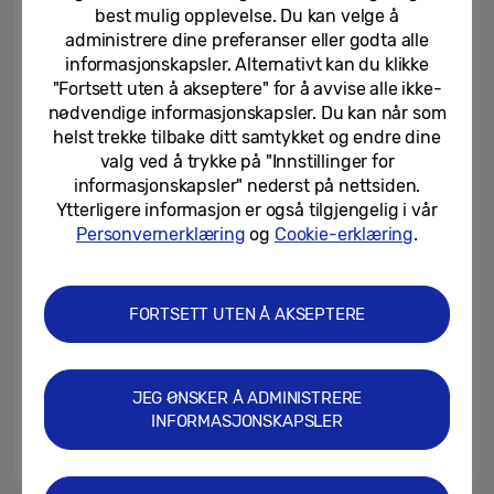
best mulig opplevelse. Du kan velge å
administrere dine preferanser eller godta alle
19/10/2022
informasjonskapsler. Alternativt kan du klikke
"Fortsett uten å akseptere" for å avvise alle ikke-
Samsungs nye Galaxy Z-serie,
nødvendige informasjonskapsler. Du kan når som
Galaxy Watch5-serie og Galaxy
helst trekke tilbake ditt samtykket og endre dine
Buds2 Pro er nå tilgjengelig i...
valg ved å trykke på "Innstillinger for
informasjonskapsler" nederst på nettsiden.
26/08/2022
Ytterligere informasjon er også tilgjengelig i vår
Samsung leder innovasjon innen
Personvernerklæring
og
Cookie-erklæring
.
helse og velvære med Galaxy
Watch5 og Galaxy Watch5 Pro
FORTSETT UTEN Å AKSEPTERE
10/08/2022
Samsung introduserer Galaxy Z
Flip4 og Galaxy Z Fold4: den
JEG ØNSKER Å ADMINISTRERE
mest allsidige...
INFORMASJONSKAPSLER
10/08/2022