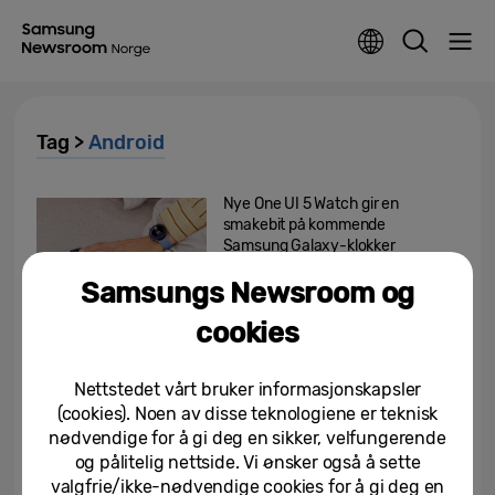
Tag >
Android
Nye One UI 5 Watch gir en
smakebit på kommende
Samsung Galaxy-klokker
Samsungs Newsroom og
04/05/2023
cookies
Plan International og Samsung
Electronics Nordic lanserer
FairLens: Skal avdekke...
Nettstedet vårt bruker informasjonskapsler
(cookies). Noen av disse teknologiene er teknisk
19/10/2022
nødvendige for å gi deg en sikker, velfungerende
og pålitelig nettside. Vi ønsker også å sette
Samsung og TikTok lanserer ny
musikkplattform
valgfrie/ikke-nødvendige cookies for å gi deg en