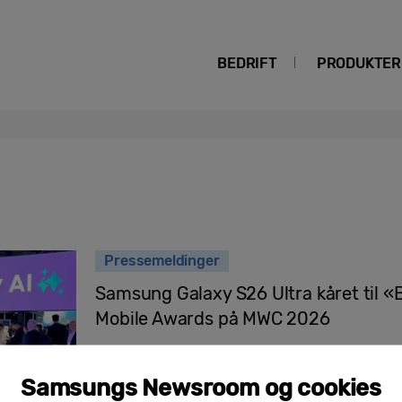
BEDRIFT
PRODUKTER
Pressemeldinger
Samsung Galaxy S26 Ultra kåret til «
Mobile Awards på MWC 2026
Samsungs Newsroom og cookies