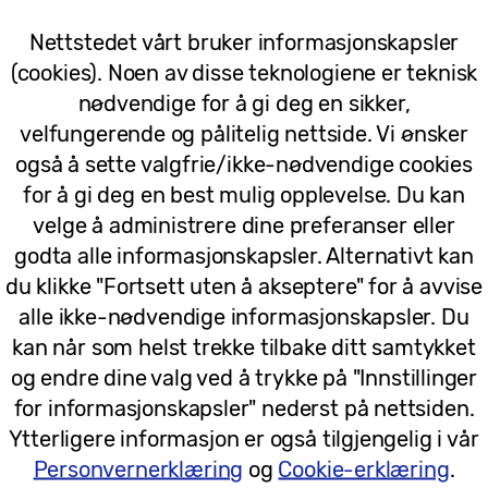
05/03/2026
Nettstedet vårt bruker informasjonskapsler
(cookies). Noen av disse teknologiene er teknisk
Pressemeldinger
nødvendige for å gi deg en sikker,
Samsung og AMD styrker strategisk sa
velfungerende og pålitelig nettside. Vi ønsker
baserte nettverksinnovasjoner i komm
også å sette valgfrie/ikke-nødvendige cookies
for å gi deg en best mulig opplevelse. Du kan
velge å administrere dine preferanser eller
godta alle informasjonskapsler. Alternativt kan
02/03/2026
du klikke "Fortsett uten å akseptere" for å avvise
alle ikke-nødvendige informasjonskapsler. Du
kan når som helst trekke tilbake ditt samtykket
Pressemeldinger
og endre dine valg ved å trykke på "Innstillinger
Samsung løfter Galaxy AI og det til
for informasjonskapsler" nederst på nettsiden.
2026
Ytterligere informasjon er også tilgjengelig i vår
Personvernerklæring
og
Cookie-erklæring
.