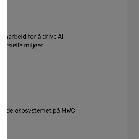
marbeid for å drive AI-
ersielle miljøer
koblede økosystemet på MWC