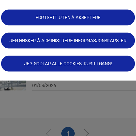
02/03/2026
FORTSETT UTEN Å AKSEPTERE
Pressemeldinger
JEG ØNSKER Å ADMINISTRERE INFORMASJONSKAPSLER
Samsung tar neste steg mot AI-nati
nettverk sammen med NVIDIA
JEG GODTAR ALLE COOKIES, KJØR I GANG!
01/03/2026
1