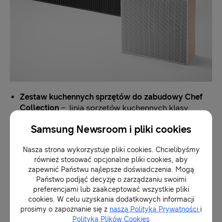
Zestaw kuchennych sprzętów do zabudowy Chef
Collection
– linia sprzętów kuchennych klasy
premium inspirowana doświadczeniami wybitnych
Samsung Newsroom i pliki cookies
szefów kuchni zrzeszonych w Samsung Club des
Chefs. W skład kolekcji Chef Collection wchodzą:
Nasza strona wykorzystuje pliki cookies. Chcielibyśmy
piekarnik, płyta grzewcza, kuchenka mikrofalowa,
również stosować opcjonalne pliki cookies, aby
okap, zmywarka oraz lodówka. Dzięki funkcjom
zapewnić Państwu najlepsze doświadczenia. Mogą
znanym z profesjonalnych restauracji,
Państwo podjąć decyzję o zarządzaniu swoimi
obsługiwanym w ramach Internetu Rzeczy (IoT),
preferencjami lub zaakceptować wszystkie pliki
sprzęty z tej linii zapewniają doskonałe wrażenia
cookies. W celu uzyskania dodatkowych informacji
podczas gotowania.
prosimy o zapoznanie się z
naszą Polityką Prywatności
i
Polityką Plików Cookies