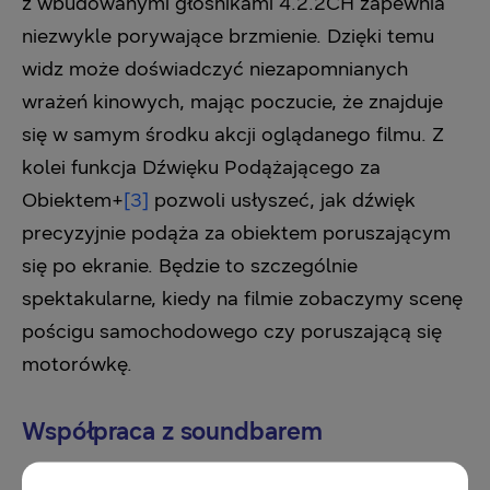
z wbudowanymi głośnikami 4.2.2CH zapewnia
niezwykle porywające brzmienie. Dzięki temu
widz może doświadczyć niezapomnianych
wrażeń kinowych, mając poczucie, że znajduje
się w samym środku akcji oglądanego filmu. Z
kolei funkcja Dźwięku Podążającego za
Obiektem+
[3]
pozwoli usłyszeć, jak dźwięk
precyzyjnie podąża za obiektem poruszającym
się po ekranie. Będzie to szczególnie
spektakularne, kiedy na filmie zobaczymy scenę
pościgu samochodowego czy poruszającą się
motorówkę.
Współpraca z soundbarem