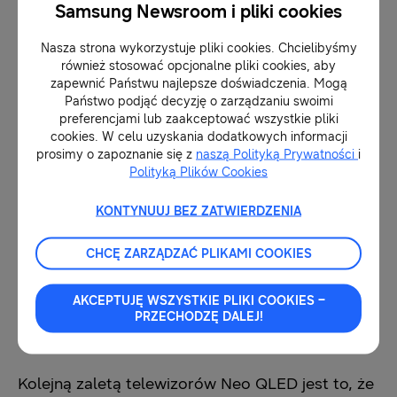
Co więcej, telewizor Neo QLED potrafi też
Samsung Newsroom i pliki cookies
stworzyć niesamowicie zgrany duet z
Nasza strona wykorzystuje pliki cookies. Chcielibyśmy
soundbarem, takim jak
HW-Q800C
. Dotychczas
również stosować opcjonalne pliki cookies, aby
zapewnić Państwu najlepsze doświadczenia. Mogą
musieliśmy decydować, czy wykorzystujemy
Państwo podjąć decyzję o zarządzaniu swoimi
głośniki w telewizorze, czy w soundbarze. Teraz
preferencjami lub zaakceptować wszystkie pliki
cookies. W celu uzyskania dodatkowych informacji
oba urządzenia mogą współgrać w celu
prosimy o zapoznanie się z
naszą Polityką Prywatności
i
uzyskania jeszcze lepszej harmonii. Ponadto
Polityką Plików Cookies
soundbar Q800C oferuje Wielokanałowy Dźwięk
KONTYNUUJ BEZ ZATWIERDZENIA
Przestrzenny 5.1.2 oraz Bezprzewodowe Dolby
Atmos
[4]
, co oznacza dźwięk o kinowej jakości
CHCĘ ZARZĄDZAĆ PLIKAMI COOKIES
bez dodatkowych kabli.
AKCEPTUJĘ WSZYSTKIE PLIKI COOKIES –
PRZECHODZĘ DALEJ!
Inteligentne centrum rozrywki
Kolejną zaletą telewizorów Neo QLED jest to, że