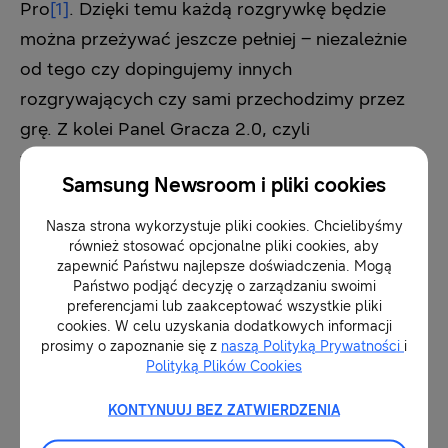
Pro
[1]
. Dzięki temu każdą rozgrywkę będzie
można przeżywać jeszcze pełniej – niezależnie
od tego czy dopingujemy innych
rozgrywających czy sami przechodzimy przez
grę. Z kolei Panel Gracza 2.0, czyli
wszechstronne i intuicyjne menu, pozwoli
Samsung Newsroom i pliki cookies
błyskawicznie sprawdzić liczbę wyświetlanych
na sekundę klatek (FPS) i wartość input lag czy
Nasza strona wykorzystuje pliki cookies. Chcielibyśmy
również stosować opcjonalne pliki cookies, aby
zarządzać wyjściem dźwięku – a wszystko to
zapewnić Państwu najlepsze doświadczenia. Mogą
bez opuszczania gry.
Państwo podjąć decyzję o zarządzaniu swoimi
preferencjami lub zaakceptować wszystkie pliki
cookies. W celu uzyskania dodatkowych informacji
Posiadacze tegorocznych telewizorów
prosimy o zapoznanie się z
naszą Polityką Prywatności
i
Polityką Plików Cookies
Samsung, w tym także QN91B, mogą korzystać
z aplikacji Xbox Game Pass na Smart TV.
KONTYNUUJ BEZ ZATWIERDZENIA
Wystarczy dostęp do Internetu, wykupiony