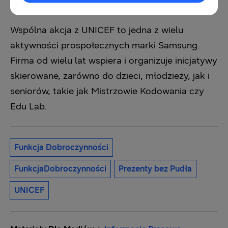
Wspólna akcja z UNICEF to jedna z wielu
aktywności prospołecznych marki Samsung.
Firma od wielu lat wspiera i organizuje inicjatywy
skierowane, zarówno do dzieci, młodzieży, jak i
seniorów, takie jak Mistrzowie Kodowania czy
Edu Lab.
Funkcja Dobroczynności
FunkcjaDobroczynności
Prezenty bez Pudła
UNICEF