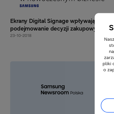
Ekrany Digital Signage wpływają na
S
podejmowanie decyzji zakupowych
23-10-2018
Nasz
st
na
zarz
pliki
o za