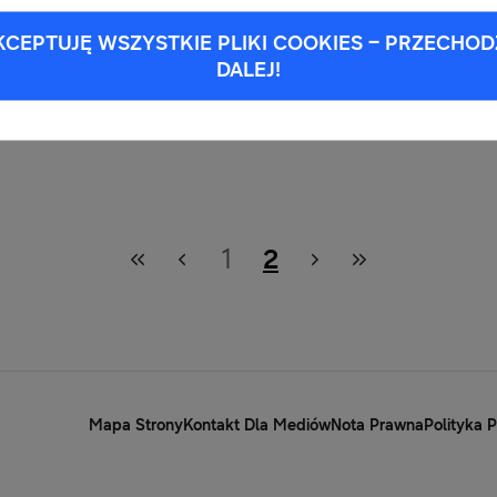
KCEPTUJĘ WSZYSTKIE PLIKI COOKIES – PRZECHOD
DALEJ!
1
2
Mapa Strony
Kontakt Dla Mediów
Nota Prawna
Polityka 