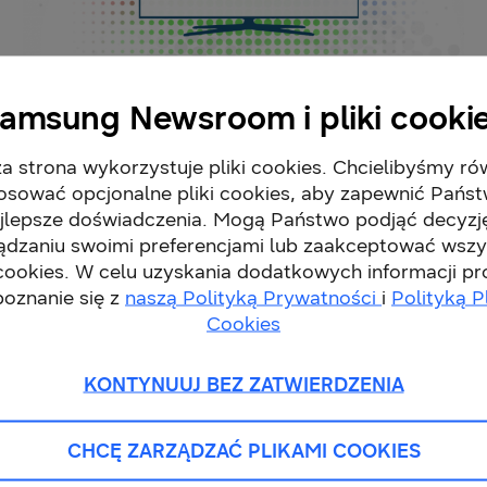
Przełomowe kropki w dziejach świata
amsung Newsroom i pliki cooki
[infografika]
18-10-2017
Informacje Prasowe
a strona wykorzystuje pliki cookies. Chcielibyśmy ró
osować opcjonalne pliki cookies, aby zapewnić Pańs
jlepsze doświadczenia. Mogą Państwo podjąć decyzj
ądzaniu swoimi preferencjami lub zaakceptować wszy
 cookies. W celu uzyskania dodatkowych informacji p
poznanie się z
naszą Polityką Prywatności
i
Polityką P
Cookies
KONTYNUUJ BEZ ZATWIERDZENIA
CHCĘ ZARZĄDZAĆ PLIKAMI COOKIES