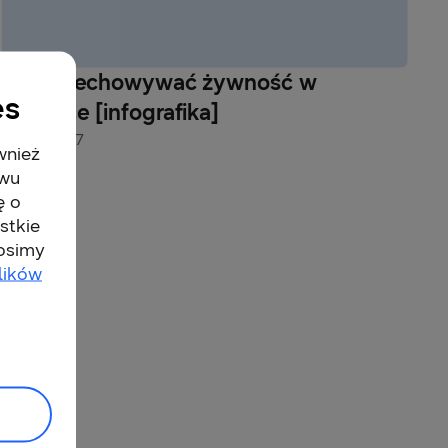
Jak przechowywać żywność w
es
lodówce [infografika]
31-07-2017
wnież
twu
ę o
stkie
rosimy
lików