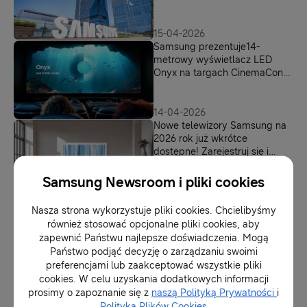
Electronics Polska
15-04-2026
Samsung prezentuje14-
metrowy wyświetlacz LED
Onyx na targach CinemaCon
2026
14-04-2026
Nowe telewizory Samsung na
2026 rok już wkrótce
dostępne! Zarejestruj się i
otrzymaj 500 zł rabatu
Samsung Newsroom i pliki cookies
13-04-2026
Polacy podbijają Death Valley
Nasza strona wykorzystuje pliki cookies. Chcielibyśmy
z Galaxy Watch Ultra na
również stosować opcjonalne pliki cookies, aby
nadgarstku
zapewnić Państwu najlepsze doświadczenia. Mogą
Państwo podjąć decyzję o zarządzaniu swoimi
preferencjami lub zaakceptować wszystkie pliki
13-04-2026
cookies. W celu uzyskania dodatkowych informacji
Galaxy A57 5G i A37 5G:
prosimy o zapoznanie się z
naszą Polityką Prywatności
i
smartfony na lata już dostępne
Polityką Plików Cookies