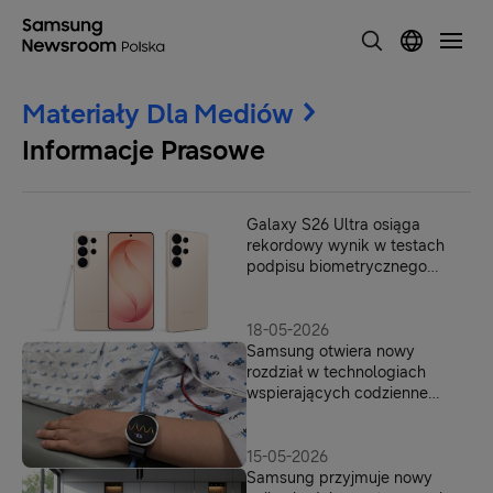
Materiały Dla Mediów
Informacje Prasowe
Galaxy S26 Ultra osiąga
rekordowy wynik w testach
podpisu biometrycznego
signaturiX
18-05-2026
Samsung otwiera nowy
rozdział w technologiach
wspierających codzienne
dbanie o zdrowie. Galaxy
Watch może wspierać
wykrywanie ryzyka omdlenia
15-05-2026
Samsung przyjmuje nowy