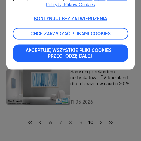
Polityką Plików Cookies
dusza. Obrazy Marii
Prymaczenko trafiły do
Samsung Art Store
KONTYNUUJ BEZ ZATWIERDZENIA
13-05-2026
CHCĘ ZARZĄDZAĆ PLIKAMI COOKIES
Kiedy technologia łączy się z
modą: Samsung we
współpracy z kultowym
AKCEPTUJĘ WSZYSTKIE PLIKI COOKIES –
tytułem „Diabeł ubiera się u
PRZECHODZĘ DALEJ!
Prady 2”
12-05-2026
Samsung z rekordem
certyfikatów TÜV Rheinland
dla telewizorów i audio 2026
11-05-2026
6
7
8
9
10