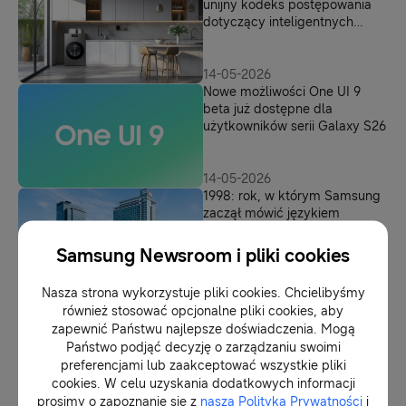
unijny kodeks postępowania
dotyczący inteligentnych
energooszczędnych urządzeń
14-05-2026
Nowe możliwości One UI 9
beta już dostępne dla
użytkowników serii Galaxy S26
14-05-2026
1998: rok, w którym Samsung
zaczął mówić językiem
cyfrowej przyszłości
Samsung Newsroom i pliki cookies
14-05-2026
Nasza strona wykorzystuje pliki cookies. Chcielibyśmy
Samsung rozszerza swoje
również stosować opcjonalne pliki cookies, aby
portfolio urządzeń kuchennych
zapewnić Państwu najlepsze doświadczenia. Mogą
Państwo podjąć decyzję o zarządzaniu swoimi
preferencjami lub zaakceptować wszystkie pliki
cookies. W celu uzyskania dodatkowych informacji
13-05-2026
prosimy o zapoznanie się z
naszą Polityką Prywatności
i
Kwiaty, bestie i ukraińska