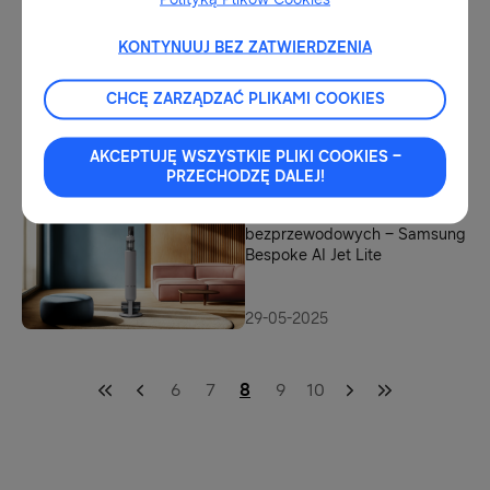
przepisy z myślą o
urządzeniach Bespoke AI
KONTYNUUJ BEZ ZATWIERDZENIA
09-06-2025
Samsung Knox: podróżuj
CHCĘ ZARZĄDZAĆ PLIKAMI COOKIES
spokojnie – technologia chroni
urządzenia mobilne i domowe
AKCEPTUJĘ WSZYSTKIE PLIKI COOKIES –
PRZECHODZĘ DALEJ!
05-06-2025
Nowość wśród odkurzaczy
bezprzewodowych – Samsung
Bespoke AI Jet Lite
29-05-2025
6
7
8
9
10