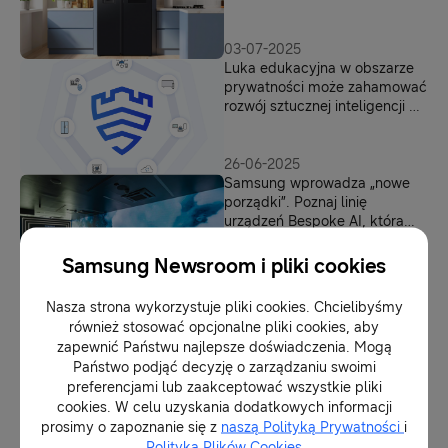
03-07-2025
Luka edukacyjna w obszarze
prywatności może zahamować
rozwój sztucznej inteligencji w
europejskich domach
26-06-2025
Samsung wprowadza „nowe
porządki”. Poznaj linię
urządzeń Bespoke AI, która
ułatwi Twoją codzienność
Samsung Newsroom i pliki cookies
24-06-2025
Zapewnienie dobrego snu
Nasza strona wykorzystuje pliki cookies. Chcielibyśmy
przez całą noc: współpraca
również stosować opcjonalne pliki cookies, aby
klimatyzatorów i urządzeń
zapewnić Państwu najlepsze doświadczenia. Mogą
nasobnych Samsung
Państwo podjąć decyzję o zarządzaniu swoimi
preferencjami lub zaakceptować wszystkie pliki
10-06-2025
cookies. W celu uzyskania dodatkowych informacji
Samsung i Jamie Oliver łączą
prosimy o zapoznanie się z
naszą Polityką Prywatności
i
siły. Restaurator zaprojektował
Polityką Plików Cookies