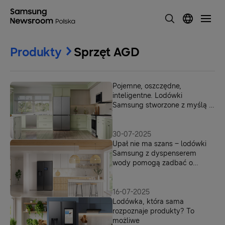
Produkty
Sprzęt AGD
Pojemne, oszczędne,
inteligentne. Lodówki
Samsung stworzone z myślą o
realnych potrzebach
30-07-2025
Upał nie ma szans – lodówki
Samsung z dyspenserem
wody pomogą zadbać o
nawodnienie latem
16-07-2025
Lodówka, która sama
rozpoznaje produkty? To
możliwe