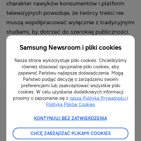
charakter nawyków konsumentów i platform
telewizyjnych powoduje, że twórcy treści nie
muszą współpracować wyłącznie z tradycyjnymi
studiami, by dotrzeć do szerokiej publiczności.
Wraz z rozwojem tego medium z platform
Samsung Newsroom i pliki cookies
społecznościowych do salonów domowych,
FAST pomaga łączyć kulturę cyfrową z
Nasza strona wykorzystuje pliki cookies. Chcielibyśmy
również stosować opcjonalne pliki cookies, aby
tradycyjną telewizją, a jednocześnie podnosi
zapewnić Państwu najlepsze doświadczenia. Mogą
jakość produkcji.
Państwo podjąć decyzję o zarządzaniu swoimi
preferencjami lub zaakceptować wszystkie pliki
cookies. W celu uzyskania dodatkowych informacji
Samsung TV Plus została wyróżniona jako
prosimy o zapoznanie się z
naszą Polityką Prywatności
i
Polityką Plików Cookies
platforma, która pomaga twórcom ewoluować
od marek cyfrowych do pełnoprawnych studiów
KONTYNUUJ BEZ ZATWIERDZENIA
telewizyjnych, pomagając im poszerzyć zasięg,
CHCĘ ZARZĄDZAĆ PLIKAMI COOKIES
otworzyć nowe możliwości monetyzacji i