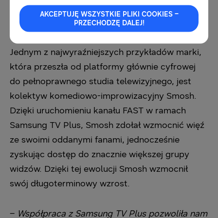
przedstawić treści szerszej, globalnej
AKCEPTUJĘ WSZYSTKIE PLIKI COOKIES –
publiczności.
PRZECHODZĘ DALEJ!
Jednym z najwyraźniejszych przykładów marki,
która przeszła od platformy głównie cyfrowej
do pełnoprawnego studia telewizyjnego, jest
kolektyw komediowo-improwizacyjny Smosh.
Dzięki uruchomieniu kanału FAST w ramach
Samsung TV Plus, Smosh zdołał wzmocnić więź
ze swoimi oddanymi fanami, jednocześnie
zyskując dostęp do znacznie większej grupy
widzów. Dzięki tej ewolucji Smosh wzmocnił
swój długoterminowy wzrost.
–
Współpraca z Samsung TV Plus pozwoliła nam