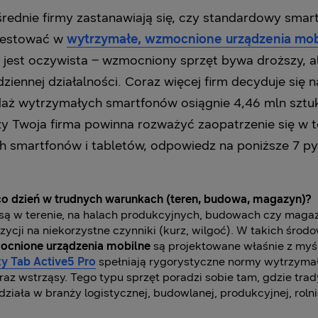
średnie firmy zastanawiają się, czy standardowy smart
nwestować w
wytrzymałe, wzmocnione urządzenia mob
 jest oczywista – wzmocniony sprzęt bywa droższy, al
ennej działalności. Coraz więcej firm decyduje się na
daż wytrzymałych smartfonów osiągnie 4,46 mln sztu
czy Twoja firma powinna rozważyć zaopatrzenie się w
h smartfonów i tabletów, odpowiedz na poniższe 7 pyt
co dzień w trudnych warunkach (teren, budowa, magazyn)?
ą w terenie, na halach produkcyjnych, budowach czy magazy
cji na niekorzystne czynniki (kurz, wilgoć). W takich środ
cnione urządzenia mobilne
są projektowane właśnie z myśl
y Tab Active5 Pro
spełniają rygorystyczne normy wytrzymał
raz wstrząsy. Tego typu sprzęt poradzi sobie tam, gdzie t
działa w branży logistycznej, budowlanej, produkcyjnej, rol