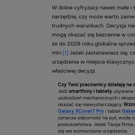
W dobie cyfryzacji nawet małe i 
narzędzie, czy może warto zai
trudnych warunkach. Decyzja nie
mogą okazać się bezcenne w codzi
że do 2028 roku globalna sprze
mln.
[1]
Jeżeli zastanawiasz się, 
urządzenia w miejsce klasycznyc
właściwej decyzji.
Czy Twoi pracownicy działają na 
Jeśli
smartfony i tablety
używane s
uszkodzeń mechanicznych i ekspozy
okazać się niewystarczający.
Wzmo
Galaxy XCover7 Pro
i tablet
Galax
oznacza odporność na pył, wodę o
posłuszeństwa. Jeżeli Twoja firma 
się we wzmocnione urządzenia.