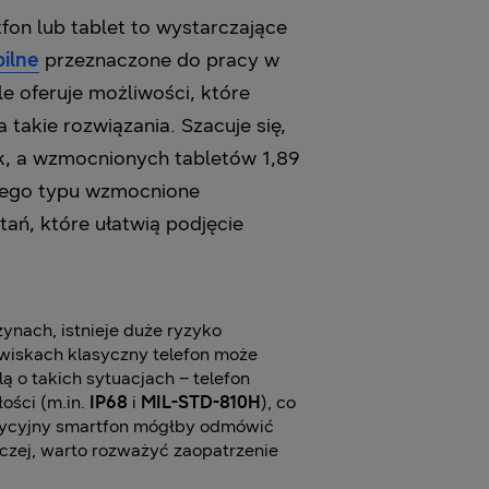
fon lub tablet to wystarczające
ilne
przeznaczone do pracy w
e oferuje możliwości, które
 takie rozwiązania. Szacuje się,
k, a wzmocnionych tabletów 1,89
 tego typu wzmocnione
ań, które ułatwią podjęcie
nach, istnieje duże ryzyko
owiskach klasyczny telefon może
ą o takich sytuacjach – telefon
ości (m.in.
IP68
i
MIL-STD-810H
), co
radycyjny smartfon mógłby odmówić
niczej, warto rozważyć zaopatrzenie