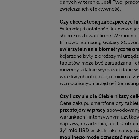
danych w terenie. Jeśli Twoi prac
zwiększą ich efektywność.
Czy chcesz lepiej zabezpieczyć f
W każdej działalności kluczowe j
słono kosztować firmę. Wzmocni
firmowe. Samsung Galaxy XCover7 
uwierzytelnianie biometryczne or
kojarzone były z droższymi urządz
tabletów może być zarządzana i ch
możemy zdalnie wymazać dane w ra
wrażliwych informacji i minimali
wzmocnionych urządzeń Samsung
Czy liczy się dla Ciebie niższy c
Cena zakupu smartfona czy tabletu
przestojów w pracy
spowodowanych
warunkach i intensywnym użytkow
naprawą urządzenia, ale też utra
3,4 mld USD
w skali roku na wym
mobilnego może oznaczać nawet 