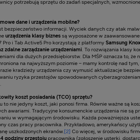
ownicy potrzebują sprzętu do zadań specjalnych, wzmocnione 
irmowe dane i urządzenia mobilne?
est bezpieczeństwo informacji. Wyciek danych czy atak mal
one
urządzenia klasy biznes
są wyposażone w zaawansowane z
Pro i Tab Active5 Pro korzystają z platformy
Samsung Kno
az zdalne zarządzanie urządzeniami
. To rozwiązania klasy ko
eniami dla dużych przedsiębiorstw. Dla MŚP oznacza to, że n
roniona na najwyższym poziomie – mamy kontrolę nad tym, ja
zie kradzieży urządzenia czy wymusić aktualizacje bezpiecz
zowaniu ryzyka przestojów spowodowanych cyberzagrożeniam
.
ałkowity koszt posiadania (TCO) sprzętu?
 to nie jedyny koszt, jaki ponosi firma. Równie ważne są ko
 awariami. Tradycyjne konsumenckie urządzenia nie są pr
aniu w wymagającym środowisku. Każda poważniejsza usterk
cony czas pracy pracownika. Przykładowo, amerykańscy uży
ianę uszkodzonych ekranów.
[2]
Co więcej, w środowisku fi
4 godziny przestoju
pracownika (zgłoszenie usterki, dostarc