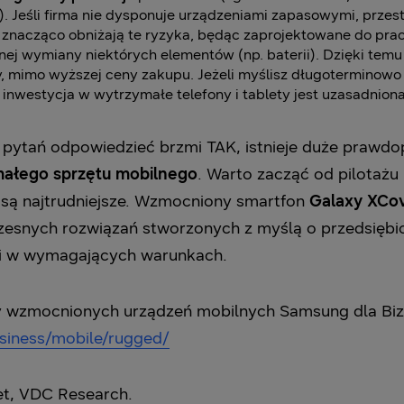
. Jeśli firma nie dysponuje urządzeniami zapasowymi, przes
znacząco obniżają te ryzyka, będąc zaprojektowane do pr
ej wymiany niektórych elementów (np. baterii). Dzięki temu
y, mimo wyższej ceny zakupu. Jeżeli myślisz długoterminowo
inwestycja w wytrzymałe telefony i tablety jest uzasadniona
h pytań odpowiedzieć brzmi TAK, istnieje duże prawd
małego sprzętu mobilnego
. Warto zacząć od pilotażu
 są najtrudniejsze. Wzmocniony smartfon
Galaxy XCo
esnych rozwiązań stworzonych z myślą o przedsiębio
ci w wymagających warunkach.
ty wzmocnionych urządzeń mobilnych Samsung dla Bizn
siness/mobile/rugged/
t, VDC Research.