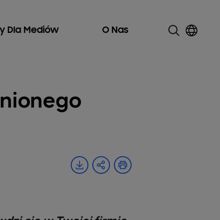
ły Dla Mediów
O Nas
cnionego