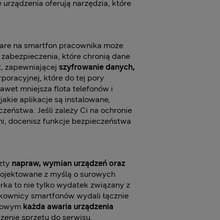
urządzenia oferują narzędzia, które
ware na smartfon pracownika może
abezpieczenia, które chronią dane
x
, zapewniającej
szyfrowanie danych,
rporacyjnej, które do tej pory
awet mniejsza flota telefonów i
kie aplikacje są instalowane,
eństwa. Jeśli zależy Ci na ochronie
i, docenisz funkcje bezpieczeństwa
szty
napraw, wymian urządzeń oraz
ojektowane z myślą o surowych
a to nie tylko wydatek związany z
tkownicy smartfonów wydali łącznie
rmowym
każda awaria urządzenia
zenie sprzętu do serwisu,