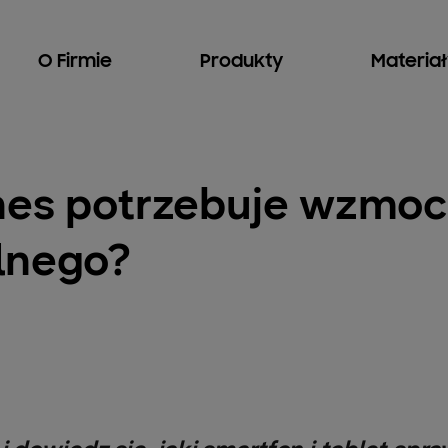
O Firmie
Produkty
Materia
nes potrzebuje wzmo
lnego?