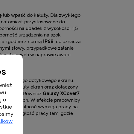
ę lub wpaść do kałuży. Dla zwykłego
ą natomiast przystosowane do
orności na upadek z wysokości 1,5
porność urządzenia na szok
rne zgodnie z normą
IP68
, co oznacza
nnymi słowy, przypadkowe zalanie
ię kosztownych w naprawie awarii
es
ługę typowego dotykowego ekranu.
wnież
ono w czuły ekran oraz dołączony
twu
ia rękawic. Również
Galaxy XCover7
ę o
ach roboczych. W efekcie pracownicy
stkie
woja działalność wymaga pracy na
pewni ciągłość pracy tam, gdzie
rosimy
lików