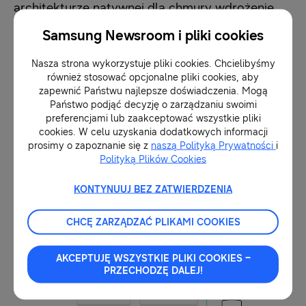
architekturze natywnej dla chmury wdrożenie
sieci O-RAN firmy DISH Wireless oparte jest na
Samsung Newsroom i pliki cookies
otwartych interfejsach, co gwarantuje
Nasza strona wykorzystuje pliki cookies. Chcielibyśmy
kompatybilność wielu dostawców i różnych
również stosować opcjonalne pliki cookies, aby
scenariuszy wdrażania. Radia Samsung będą
zapewnić Państwu najlepsze doświadczenia. Mogą
Państwo podjąć decyzję o zarządzaniu swoimi
również obsługiwać wszystkie pasma
preferencjami lub zaakceptować wszystkie pliki
częstotliwości firmy DISH: transmisję
cookies. W celu uzyskania dodatkowych informacji
prosimy o zapoznanie się z
naszą Polityką Prywatności
i
dupleksową z podziałem częstotliwości (FDD) i z
Polityką Plików Cookies
podziałem czasu (TDD) (w tym n71, n29, n66,
KONTYNUUJ BEZ ZATWIERDZENIA
n70, n48 i n77).
CHCĘ ZARZĄDZAĆ PLIKAMI COOKIES
AKCEPTUJĘ WSZYSTKIE PLIKI COOKIES –
PRZECHODZĘ DALEJ!