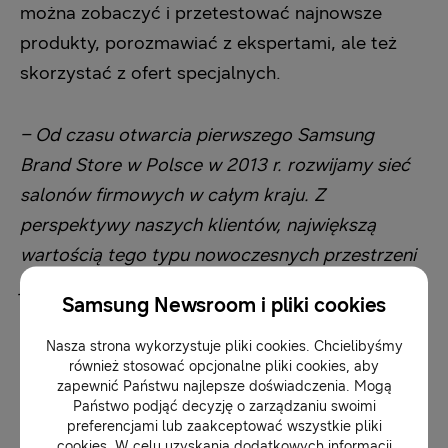
można zobaczyć i przetestować najnowsze
produkty, porozmawiać z ekspertami, ale też
skorzystać z ofert specjalnych.
– Od czasu otwarcia pierwszego Samsung
Brand Store w Polsce w 2013 r. rozwijamy sieć
salonów firmowych w całym kraju. Z
perspektywy naszych klientów, największą
wartością tego typu nowoczesnych przestrzeni
jest możliwość doświadczenia synergii
całego
Samsung Newsroom i pliki cookies
ekosystemu Samsung. Mam na myśli na
przykład sterowanie telewizorem QLED czy
Nasza strona wykorzystuje pliki cookies. Chcielibyśmy
również stosować opcjonalne pliki cookies, aby
pralką QuickDrive za pomocą smartfona
–
zapewnić Państwu najlepsze doświadczenia. Mogą
powiedział Olaf Krynicki, rzecznik prasowy
Państwo podjąć decyzję o zarządzaniu swoimi
preferencjami lub zaakceptować wszystkie pliki
Samsung Electronics Polska.
cookies. W celu uzyskania dodatkowych informacji