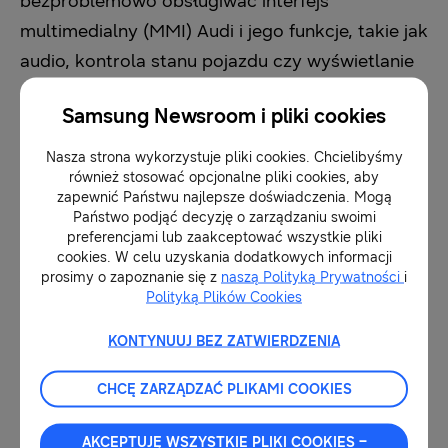
bezproblemowo obsługiwać interfejs
multimedialny (MMI) Audi i jego funkcje, takie jak
audio, kontrola stanu pojazdu czy wyświetlanie
nawigacji w systemie IVI. Dzięki wysokiej
Samsung Newsroom i pliki cookies
wydajności oraz obsłudze wielu systemów
operacyjnych i wyświetlaczy Exynos Auto 8890
Nasza strona wykorzystuje pliki cookies. Chcielibyśmy
również stosować opcjonalne pliki cookies, aby
zapewnia użytkownikowi wysoce interaktywne
zapewnić Państwu najlepsze doświadczenia. Mogą
wrażenia.
Państwo podjąć decyzję o zarządzaniu swoimi
preferencjami lub zaakceptować wszystkie pliki
cookies. W celu uzyskania dodatkowych informacji
„Dla Audi mobilność oznacza nie tylko
prosimy o zapoznanie się z
naszą Polityką Prywatności
i
Polityką Plików Cookies
osiągnięcie celu podróży, ale także bezpieczną i
przyjemną jazdę”
– powiedział Alfons Pfaller,
KONTYNUUJ BEZ ZATWIERDZENIA
kierownik ds. rozwoju architektury i platformy
CHCĘ ZARZĄDZAĆ PLIKAMI COOKIES
E/E w Audi – „
W ciągu ostatnich kilku lat ściśle
współpracowaliśmy z firmą Samsung, aby
AKCEPTUJĘ WSZYSTKIE PLIKI COOKIES –