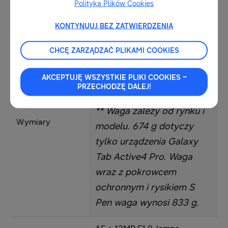
Polityką Plików Cookies
SYSTEM
Android 12.0
OPERACYJNY
KONTYNUUJ BEZ ZATWIERDZENIA
242,9 x 170,2mm x 10,2mm*
CHCĘ ZARZĄDZAĆ PLIKAMI COOKIES
(674 g**)
* Grubość urządzenia 10,2 mm
AKCEPTUJĘ WSZYSTKIE PLIKI COOKIES –
nie obejmuje ramki ekranu
PRZECHODZĘ DALEJ!
głównego.
** Waga zależy od rynku i
Wymiary
modelu. 674 g dotyczy
tylko urządzenia Galaxy
Tab Active4 Pro. Waga
wraz z pokrowcem
ochronnym i rysikiem S
Pen waga wynosi 833 g.