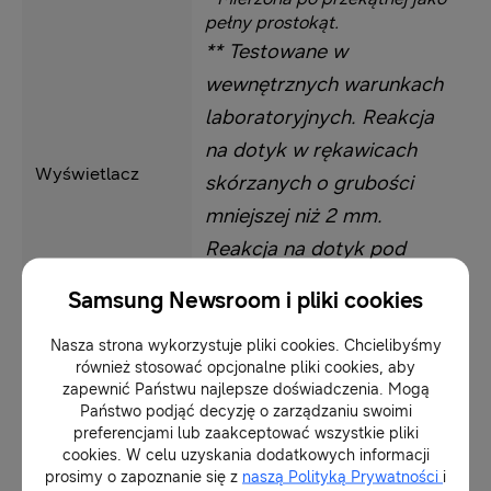
pełny prostokąt.
** Testowane w
wewnętrznych warunkach
laboratoryjnych. Reakcja
na dotyk w rękawicach
Wyświetlacz
skórzanych o grubości
mniejszej niż 2 mm.
Reakcja na dotyk pod
wodą nie występuje.
Samsung Newsroom i pliki cookies
Reakcja na dotyk może
być różna w zależności od
Nasza strona wykorzystuje pliki cookies. Chcielibyśmy
również stosować opcjonalne pliki cookies, aby
materiału i grubości
zapewnić Państwu najlepsze doświadczenia. Mogą
rękawic oraz innych
Państwo podjąć decyzję o zarządzaniu swoimi
preferencjami lub zaakceptować wszystkie pliki
warunków otoczenia.
cookies. W celu uzyskania dodatkowych informacji
prosimy o zapoznanie się z
naszą Polityką Prywatności
i