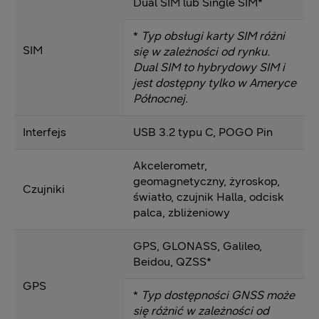
Dual SIM lub Single SIM*
*
Typ obsługi karty SIM różni
SIM
się w zależności od rynku.
Dual SIM to hybrydowy SIM i
jest dostępny tylko w Ameryce
Północnej.
Interfejs
USB 3.2 typu C, POGO Pin
Akcelerometr,
geomagnetyczny, żyroskop,
Czujniki
światło, czujnik Halla, odcisk
palca, zbliżeniowy
GPS, GLONASS, Galileo,
Beidou, QZSS*
GPS
*
Typ dostępności GNSS może
się różnić w zależności od