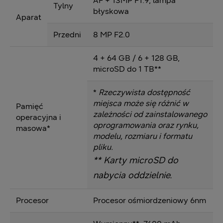
AF + 13MP F1.9, lampa
Tylny
błyskowa
Aparat
Przedni
8 MP F2.0
4 + 64 GB / 6 + 128 GB,
microSD do 1 TB**
*
Rzeczywista dostępność
miejsca może się różnić w
Pamięć
zależności od zainstalowanego
operacyjna i
oprogramowania oraz rynku,
masowa*
modelu, rozmiaru i formatu
pliku.
** Karty microSD do
nabycia oddzielnie.
Procesor
Procesor ośmiordzeniowy 6nm