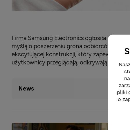
Firma Samsung Electronics ogłosiła wprowadze
myślą o poszerzeniu grona odbiorców urządze
S
ekscytującej konstrukcji, który zapewnia z
użytkownicy przeglądają, odkrywają i zanurza
Nasz
st
na
zarz
News
pliki
o za