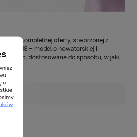
ardziej kompletnej oferty, stworzonej z
y Z Fold8 – model o nowatorskiej i
es
kładanego, dostosowane do sposobu, w jaki
wnież
twu
ę o
stkie
rosimy
lików