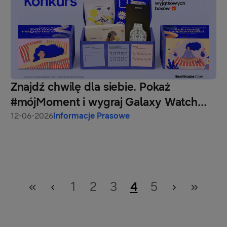
Znajdź chwilę dla siebie. Pokaż
#mójMoment i wygraj Galaxy Watch
oraz zestaw Health Labs Care
12-06-2026
Informacje Prasowe
1
2
3
4
5