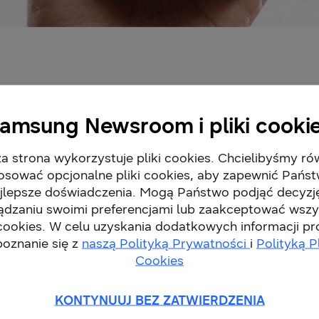
nie nowej serii Galaxy Z – swojej jak dotąd najb
ń składanych. W ramach tej serii debiutuje Galax
amsung Newsroom i pliki cooki
upełnie nowe wrażenia z użytkowania urządzenia s
ją się w swoich ulubionych treściach.
a strona wykorzystuje pliki cookies. Chcielibyśmy ró
osować opcjonalne pliki cookies, aby zapewnić Pańs
jlepsze doświadczenia. Mogą Państwo podjąć decyzj
ądzaniu swoimi preferencjami lub zaakceptować wszy
 cookies. W celu uzyskania dodatkowych informacji p
poznanie się z
naszą Polityką Prywatności
i
Polityką P
Cookies
KONTYNUUJ BEZ ZATWIERDZENIA