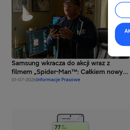
A
Samsung wkracza do akcji wraz z
filmem „Spider-Man™: Całkiem nowy
dzień” od wytwórni Sony Pictures
01-07-2026
Informacje Prasowe