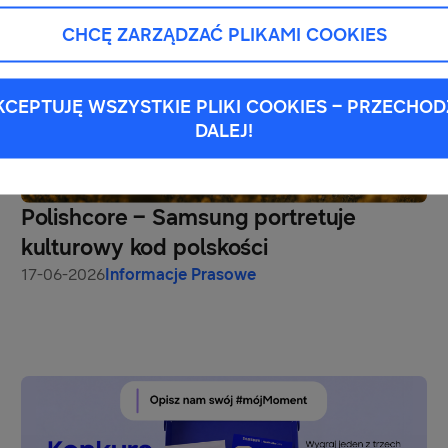
CHCĘ ZARZĄDZAĆ PLIKAMI COOKIES
KCEPTUJĘ WSZYSTKIE PLIKI COOKIES – PRZECHOD
DALEJ!
Polishcore – Samsung portretuje
kulturowy kod polskości
17-06-2026
Informacje Prasowe