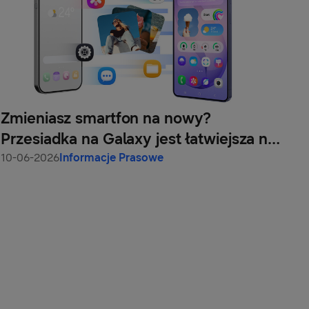
Zmieniasz smartfon na nowy?
Przesiadka na Galaxy jest łatwiejsza niż
myślisz
10-06-2026
Informacje Prasowe