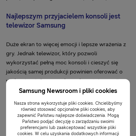
Najlepszym przyjacielem konsoli jest
telewizor Samsung
Duże ekran to więcej emocji i lepsze wrażenia z
gry. Jednak telewizor, który pozwoli
wykorzystać pełną moc konsoli i cieszyć się
jakością samej produkcji powinien oferować o
wiele więcej. Samsung konsekwentnie rozwija
ofertę również pod kątem specyficznych
Samsung Newsroom i pliki cookies
potrzeb tej coraz większej grupy klientów.
Nasza strona wykorzystuje pliki cookies. Chcielibyśmy
Zaprezentowane już w 2018 roku serie, takie jak
również stosować opcjonalne pliki cookies, aby
zapewnić Państwu najlepsze doświadczenia. Mogą
QLED
czy
NU8000
oferują szereg rozwiązań
Państwo podjąć decyzję o zarządzaniu swoimi
stworzonych z myślą o graczach. Co je
preferencjami lub zaakceptować wszystkie pliki
cookies. W celu uzyskania dodatkowych informacji
wyróżnia?