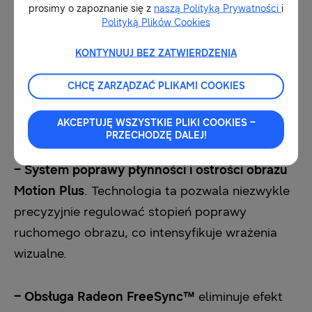
prosimy o zapoznanie się z
naszą Polityką Prywatności
i
Polityką Plików Cookies
– Rozdzielczości 4K
i szeroka paleta barw –
KONTYNUUJ BEZ ZATWIERDZENIA
realistyczny i szczegółowy obraz.
CHCĘ ZARZĄDZAĆ PLIKAMI COOKIES
– Tryb Gra
, który charakteryzuje się m.in. niskim
AKCEPTUJĘ WSZYSTKIE PLIKI COOKIES –
input lagiem, wynoszącym ok. 14 ms.
PRZECHODZĘ DALEJ!
– System poprawy płynności i ostrości obrazu
Motion Plus
. Technologia ta pozwala niezwykle
precyzyjnie regulować stopień poprawy
ruchomego obrazu, co intensyfikuje wrażenia
wizualne.
– Obsługa Radeon FreeSync™
eliminuje efekt