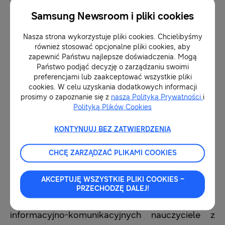
Samsung Newsroom i pliki cookies
Nasza strona wykorzystuje pliki cookies. Chcielibyśmy
również stosować opcjonalne pliki cookies, aby
zapewnić Państwu najlepsze doświadczenia. Mogą
Państwo podjąć decyzję o zarządzaniu swoimi
preferencjami lub zaakceptować wszystkie pliki
cookies. W celu uzyskania dodatkowych informacji
prosimy o zapoznanie się z
naszą Polityką Prywatności
i
Polityką Plików Cookies
KONTYNUUJ BEZ ZATWIERDZENIA
CHCĘ ZARZĄDZAĆ PLIKAMI COOKIES
Technologie jako narzędzie pracy
AKCEPTUJĘ WSZYSTKIE PLIKI COOKIES –
PRZECHODZĘ DALEJ!
Pomysłów na wykorzystanie technologii
informacyjno-komunikacyjnych nauczyciele z