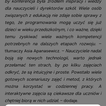
by konferencja była źr
ó
dłem inspiracji i wiedzy
dla nauczycieli i dyrektor
ó
w szkół. Wiele os
ó
b
związanych z edukacją nie zdaje sobie sprawy z
tego, że programowania mogą uczyć się już
dzieci w wieku przedszkolnym, i co ważne, dzięki
temu zyskiwać wiele ważnych kompetencji
potrzebnych na dalszych etapach rozwoju.
–
tłumaczy Asia Apanasewicz. –
Nauczyciele nadal
boją się nowych technologii, warto jednak
przełamać ten strach, by po kilku zajęciach
odkryć, że są intuicyjne i proste. Powstało wiele
gotowych scenariuszy zajęć i metod, z kt
ó
rych
można korzystać w codziennej pracy. A
interaktywne zaję
cia s
ą ciekawsze dla uczni
ó
w i
chętniej biorą w nich udział.
– dodaje.