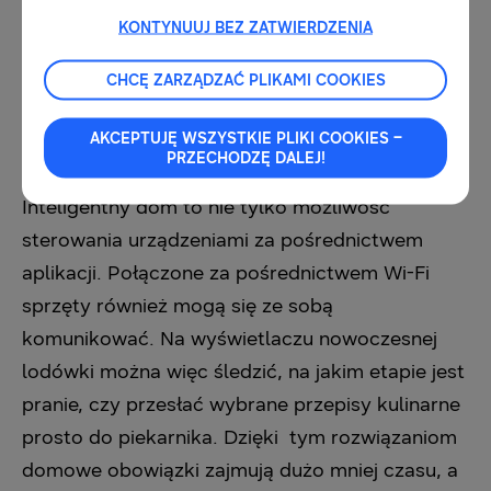
wstawania z fotela czy kanapy. Wystarczy
KONTYNUUJ BEZ ZATWIERDZENIA
włączyć swój smartfon lub komputer w
dowolnym miejscu na świecie, by włączyć pralkę
CHCĘ ZARZĄDZAĆ PLIKAMI COOKIES
i ustawić w niej odpowiedni tryb, upewnić się,
AKCEPTUJĘ WSZYSTKIE PLIKI COOKIES –
czy piekarnik został wyłączony, odkurzyć
PRZECHODZĘ DALEJ!
podłogi, a nawet… sprawdzić zasoby lodówki.
Inteligentny dom to nie tylko możliwość
sterowania urządzeniami za pośrednictwem
aplikacji. Połączone za pośrednictwem Wi-Fi
sprzęty również mogą się ze sobą
komunikować. Na wyświetlaczu nowoczesnej
lodówki można więc śledzić, na jakim etapie jest
pranie, czy przesłać wybrane przepisy kulinarne
prosto do piekarnika. Dzięki tym rozwiązaniom
domowe obowiązki zajmują dużo mniej czasu, a