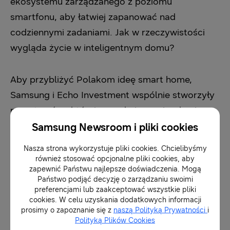
ekosystemu zarządzanego z poziomu
smartfonu, aby łatwiej zapanować nad
codziennymi zadaniami. Jak w rzeczywistości
wygląda życie w inteligentnym domu?
Aby przybliżyć Polakom ideę smart home,
Samsung i Echo Investment wspólnie stworzyły
przestrzeń, w której poszukujący mieszkania
mogą przekonać się o tym osobiście. Showroom
Samsung Newsroom i pliki cookies
został zaaranżowany na dwupokojowe
Nasza strona wykorzystuje pliki cookies. Chcielibyśmy
mieszkanie wyposażone m.in. w sprzęty i
również stosować opcjonalne pliki cookies, aby
zapewnić Państwu najlepsze doświadczenia. Mogą
rozwiązania firmy Samsung.
Państwo podjąć decyzję o zarządzaniu swoimi
preferencjami lub zaakceptować wszystkie pliki
cookies. W celu uzyskania dodatkowych informacji
W inteligentnym domu możemy zarządzać
prosimy o zapoznanie się z
naszą Polityką Prywatności
i
codziennymi obowiązkami bez konieczności
Polityką Plików Cookies