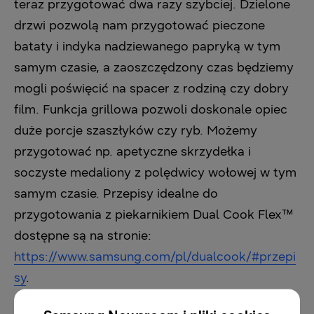
teraz przygotować dwa razy szybciej. Dzielone
drzwi pozwolą nam przygotować pieczone
bataty i indyka nadziewanego papryką w tym
samym czasie, a zaoszczędzony czas będziemy
mogli poświęcić na spacer z rodziną czy dobry
film. Funkcja grillowa pozwoli doskonale opiec
duże porcje szaszłyków czy ryb. Możemy
przygotować np. apetyczne skrzydełka i
soczyste medaliony z polędwicy wołowej w tym
samym czasie. Przepisy idealne do
przygotowania z piekarnikiem Dual Cook Flex™
dostępne są na stronie:
https://www.samsung.com/pl/dualcook/#przepi
sy
.