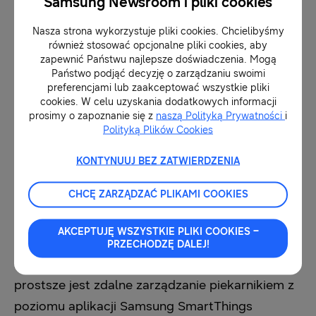
Samsung Newsroom i pliki cookies
Pomoc kuchenna
Nasza strona wykorzystuje pliki cookies. Chcielibyśmy
również stosować opcjonalne pliki cookies, aby
zapewnić Państwu najlepsze doświadczenia. Mogą
W walce z jesienną chandrą pomoże szereg
Państwo podjąć decyzję o zarządzaniu swoimi
preferencjami lub zaakceptować wszystkie pliki
innowacyjnych funkcji piekarnika Dual Cook
cookies. W celu uzyskania dodatkowych informacji
Flex™. Gdy zamarzy nam się pachnąca
prosimy o zapoznanie się z
naszą Polityką Prywatności
i
Polityką Plików Cookies
cynamonem szarlotka, a nie mamy pod ręką
przepisu, na pomoc przychodzi aż do 50
KONTYNUUJ BEZ ZATWIERDZENIA
programów Auto Cook, które dostosują
CHCĘ ZARZĄDZAĆ PLIKAMI COOKIES
temperaturę i czas pieczenia do rodzaju
potrawy. Wystarczy obrócić pokrętłem, a
AKCEPTUJĘ WSZYSTKIE PLIKI COOKIES –
Samsung Dual Cook Flex™ przygotuje danie
PRZECHODZĘ DALEJ!
zgodnie z naszymi oczekiwaniami. Jeszcze
prostsze jest zdalne zarządzanie piekarnikiem z
poziomu aplikacji Samsung SmartThings