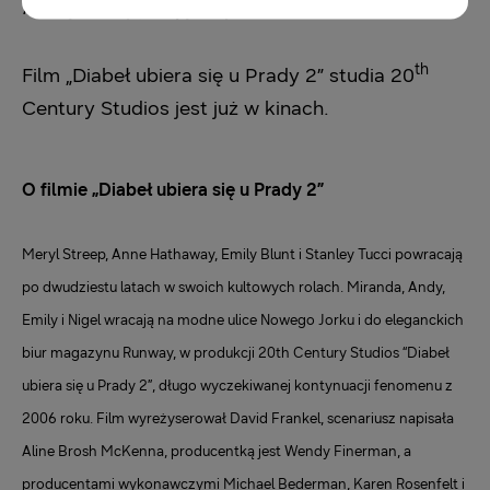
inteligentnej pielęgnacji tkanin
.
th
Film „Diabeł ubiera się u Prady 2” studia 20
Century Studios jest już w kinach.
O filmie „Diabeł ubiera się u Prady 2”
Meryl Streep, Anne Hathaway, Emily Blunt i Stanley Tucci powracają
po dwudziestu latach w swoich kultowych rolach. Miranda, Andy,
Emily i Nigel wracają na modne ulice Nowego Jorku i do eleganckich
biur magazynu Runway, w produkcji 20th Century Studios “Diabeł
ubiera się u Prady 2”, długo wyczekiwanej kontynuacji fenomenu z
2006 roku. Film wyreżyserował David Frankel, scenariusz napisała
Aline Brosh McKenna, producentką jest Wendy Finerman, a
producentami wykonawczymi Michael Bederman, Karen Rosenfelt i