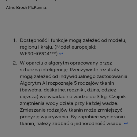
Aline Brosh McKenna.
Dostępność i funkcje mogą zależeć od modelu,
regionu i kraju. (Model europejski:
WF90H09C4***)
↩︎
W oparciu o algorytm opracowany przez
sztuczną inteligencję. Rzeczywiste rezultaty
mogą zależeć od indywidualnego zastosowania.
Algorytm AI rozpoznaje 5 rodzajów tkanin
(bawełna, delikatne, ręczniki, dżins, odzież
cięższa) we wsadach o wadze do 3 kg. Czujnik
zmętnienia wody działa przy każdej wadze.
Zmieszanie rodzajów tkanin może zmniejszyć
precyzję wykrywania. By zapobiec wycieraniu
tkanin, należy zadbać o jednorodność wsadu.
↩︎