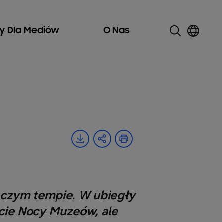
ły Dla Mediów
O Nas
maczym tempie. W ubiegły
kcie Nocy Muzeów, ale