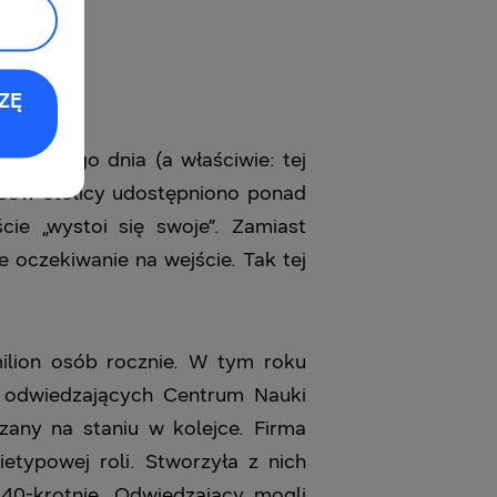
ZĘ
w – tego dnia (a właściwie: tej
ńców stolicy udostępniono ponad
ie „wystoi się swoje”. Zamiast
oczekiwanie na wejście. Tak tej
ilion osób rocznie. W tym roku
 odwiedzających Centrum Nauki
zany na staniu w kolejce. Firma
typowej roli. Stworzyła z nich
40-krotnie. Odwiedzający mogli