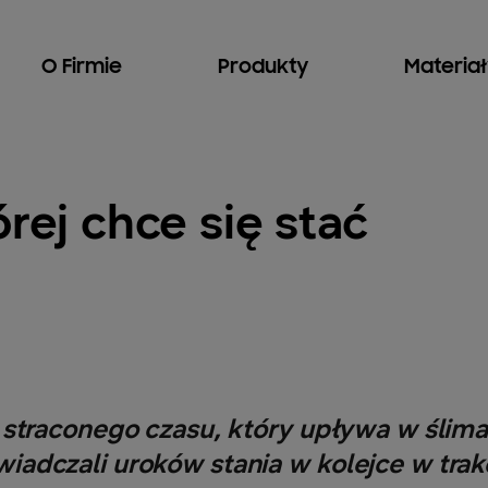
O Firmie
Produkty
Materia
órej chce się stać
 straconego czasu, który upływa w śli
adczali uroków stania w kolejce w tra