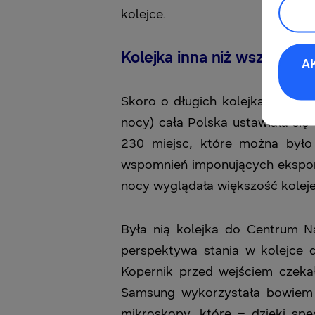
kolejce.
Kolejka inna niż wszystkie
A
Skoro o długich kolejkach mowa
nocy) cała Polska ustawiała si
230 miejsc, które można było 
wspomnień imponujących ekspona
nocy wyglądała większość kolej
Była nią kolejka do Centrum N
perspektywa stania w kolejce
Kopernik przed wejściem czekał
Samsung wykorzystała bowiem s
mikroskopy, które – dzięki sp