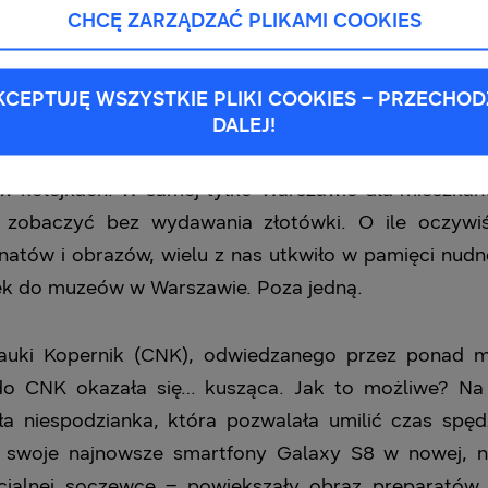
CHCĘ ZARZĄDZAĆ PLIKAMI COOKIES
KCEPTUJĘ WSZYSTKIE PLIKI COOKIES – PRZECHOD
DALEJ!
, to Polacy w tym roku mają je za sobą. Noc Muzeó
ę w kolejkach. W samej tylko Warszawie dla mieszka
zobaczyć bez wydawania złotówki. O ile oczywiśc
tów i obrazów, wielu z nas utkwiło w pamięci nudne 
ek do muzeów w Warszawie. Poza jedną.
auki Kopernik (CNK), odwiedzanego przez ponad m
 do CNK okazała się… kusząca. Jak to możliwe? Na
a niespodzianka, która pozwalała umilić czas spęd
woje najnowsze smartfony Galaxy S8 w nowej, nie
ecjalnej soczewce – powiększały obraz preparatów 