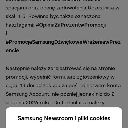
spacjami oraz ocenę zadowolenia Uczestnika w
skali 1-5. Powinna być także oznaczona
hasztagami:
#OpiniaZaPrezentwPromocji
i
#PromocjaSamsungDźwiękoweWrażeniawPrez
encie
Następnie należy zarejestrować się na stronie
promocji, wypełnić formularz zgłoszeniowy w
ciągu 14 dni od zakupu za pośrednictwem konta
Samsung Account, nie później jednak niż do 2
sierpnia 2026 roku. Do formularza należy
dołączyć skan dowodu zakupu, zdjęcie tabliczki
Samsung Newsroom i pliki cookies
znamionowej zakupionego urządzenia, zdjęcie