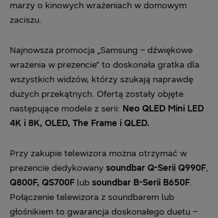
marzy o kinowych wrażeniach w domowym
zaciszu.
Najnowsza promocja „Samsung – dźwiękowe
wrażenia w prezencie” to doskonała gratka dla
wszystkich widzów, którzy szukają naprawdę
dużych przekątnych. Ofertą zostały objęte
następujące modele z serii:
Neo QLED Mini LED
4K i 8K, OLED, The Frame i QLED.
Przy zakupie telewizora można otrzymać w
prezencie dedykowany
soundbar Q-Serii Q990F
,
Q800F,
QS700F
lub
soundbar B-Serii B650F
.
Połączenie telewizora z soundbarem lub
głośnikiem to gwarancja doskonałego duetu –