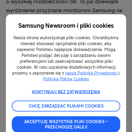
o wysokiej rozdzielczości S8. To już dziewiąte
wyróżnienie przyznane monitorom Samsung na
tegorocznych targach CES, a tym samym
Samsung Newsroom i pliki cookies
rekord przyznanych nagród na największych
targach elektroniki na świecie.
Nasza strona wykorzystuje pliki cookies. Chcielibyśmy
również stosować opcjonalne pliki cookies, aby
zapewnić Państwu najlepsze doświadczenia. Mogą
Celem programu CES Innovation Awards
Państwo podjąć decyzję o zarządzaniu swoimi
preferencjami lub zaakceptować wszystkie pliki
sponsorowanego przez CTA, właściciela i
cookies. W celu uzyskania dodatkowych informacji
organizatora targów CES, jest uhonorowanie
prosimy o zapoznanie się z
naszą Polityką Prywatności
i
Polityką Plików Cookies
urządzeń o wyjątkowym designie i
rozwiązaniach inżynieryjnych w wielu
KONTYNUUJ BEZ ZATWIERDZENIA
kategoriach produktów użytkowych. To już
CHCĘ ZARZĄDZAĆ PLIKAMI COOKIES
szósty rok z rzędu, w którym monitory Samsung
zdobyły nagrody CES Innovation Awards,
AKCEPTUJĘ WSZYSTKIE PLIKI COOKIES –
umacniając pozycję firmy jako światowego
PRZECHODZĘ DALEJ!