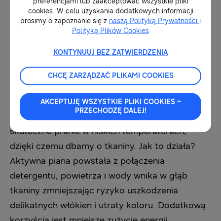
preferencjami lub zaakceptować wszystkie pliki
cookies. W celu uzyskania dodatkowych informacji
prosimy o zapoznanie się z
naszą Polityką Prywatności
i
Polityką Plików Cookies
KONTYNUUJ BEZ ZATWIERDZENIA
CHCĘ ZARZĄDZAĆ PLIKAMI COOKIES
Kolejne rozwiązanie, które docenią zwłaszcza
właściciele ubrań z delikatnych tkanin, to
AKCEPTUJĘ WSZYSTKIE PLIKI COOKIES –
PRZECHODZĘ DALEJ!
EcoBubble™. Technologia ta umożliwia
skuteczne pranie w niskich temperaturach,
dzięki czemu dbamy o tkaniny. Jak to działa?
Aktywna piana powstała z połączenia
detergentu, powietrza i wody wnika w głąb
tkaniny zmniejszając ryzyko uszkodzenia
delikatnych włókien i utraty koloru. Dodatkową
korzyścią jest mniejsze zużycie energii