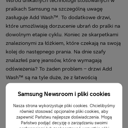
Wśród unikalnych technologii stosowanych w
pralkach Samsung na szczególną uwagę
zasługuje Add Wash™. To dodatkowe drzwi,
które umożliwiają dorzucenie ubrań do pralki na
dowolnym etapie cyklu. Koniec ze skarpetkami
znalezionymi za łóżkiem, które czekają na swoją
kolej do następnego prania. Na dnie szafy
znalazłeś parę jeansów, które wymagają
odświeżenia? To żaden problem – drzwi Add
Wash™ są na tyle duże, że z łatwością
dorzucimy do pralki spodnie czy koszule***.
Samsung Newsroom i pliki cookies
Nasza strona wykorzystuje pliki cookies. Chcielibyśmy
również stosować opcjonalne pliki cookies, aby
zapewnić Państwu najlepsze doświadczenia. Mogą
Państwo podjąć decyzję o zarządzaniu swoimi