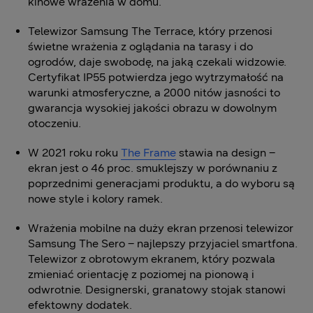
kinowe wrażenia w domu.
Telewizor Samsung The Terrace, który przenosi
świetne wrażenia z oglądania na tarasy i do
ogrodów, daje swobodę, na jaką czekali widzowie.
Certyfikat IP55 potwierdza jego wytrzymałość na
warunki atmosferyczne, a 2000 nitów jasności to
gwarancja wysokiej jakości obrazu w dowolnym
otoczeniu.
W 2021 roku roku
The Frame
stawia na design –
ekran jest o 46 proc. smuklejszy w porównaniu z
poprzednimi generacjami produktu, a do wyboru są
nowe style i kolory ramek.
Wrażenia mobilne na duży ekran przenosi telewizor
Samsung The Sero – najlepszy przyjaciel smartfona.
Telewizor z obrotowym ekranem, który pozwala
zmieniać orientację z poziomej na pionową i
odwrotnie. Designerski, granatowy stojak stanowi
efektowny dodatek.