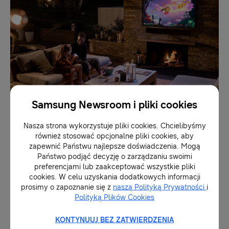
Samsung Newsroom i pliki cookies
Nasza strona wykorzystuje pliki cookies. Chcielibyśmy
Ostatni rok to dla wielu osób całkowita zmiana
również stosować opcjonalne pliki cookies, aby
zapewnić Państwu najlepsze doświadczenia. Mogą
stylu życia, które bardziej niż kiedykolwiek
Państwo podjąć decyzję o zarządzaniu swoimi
skupia się wokół domu. Tym samym, coraz
preferencjami lub zaakceptować wszystkie pliki
cookies. W celu uzyskania dodatkowych informacji
większego znaczenia zaczęły nabierać
prosimy o zapoznanie się z
naszą Polityką Prywatności
i
przestrzenie na zewnętrz, czyli balkony, tarasy
Polityką Plików Cookies
czy domowe ogródki, które pozwalają złapać
KONTYNUUJ BEZ ZATWIERDZENIA
dystans na świeżym powietrzu. Spełniając