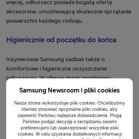
więcej, odkurzacz posiada bogatą ofertę
akcesoriów, umożliwiającą skuteczne sprzątanie
powierzchni każdego rodzaju.
Higienicznie od początku do końca
Inżynierowie Samsung zadbali także o
komfortowe i higieniczne oczyszczanie
odkurzacza. W ofercie marki znajdziemy
dodatkowe akcesorium –
nowatorską stację
Samsung Newsroom i pliki cookies
czyszczącą
***, która umożliwia proste i sterylne
Nasza strona wykorzystuje pliki cookies. Chcielibyśmy
opróżnianie pojemnika, bez konieczności
również stosować opcjonalne pliki cookies, aby
otwierania go. Wystarczy włożyć pojemnik do
zapewnić Państwu najlepsze doświadczenia. Mogą
Państwo podjąć decyzję o zarządzaniu swoimi
stacji czyszczącej i uruchomić ją. Pojemnik
preferencjami lub zaakceptować wszystkie pliki
zostanie otwarty dopiero wewnątrz stacji, a
cookies. W celu uzyskania dodatkowych informacji