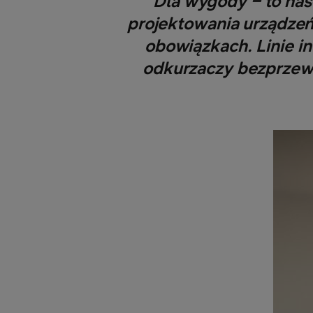
Dla wygody – to has
projektowania urządzeń
obowiązkach. Linie in
odkurzaczy bezprzew