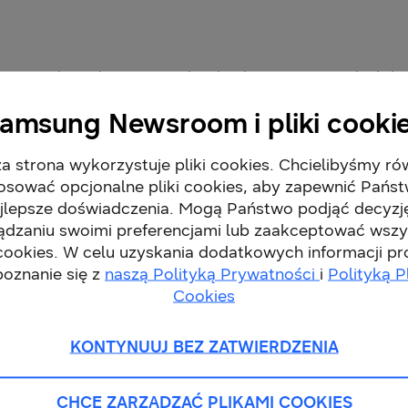
ng zachęca konsumentów do skorzystania z dwóch 
amsung Newsroom i pliki cooki
-suszarkę z linii AI Control można otrzymać aż do 500 zł z
a strona wykorzystuje pliki cookies. Chcielibyśmy ró
osować opcjonalne pliki cookies, aby zapewnić Pańs
jlepsze doświadczenia. Mogą Państwo podjąć decyzj
ądzaniu swoimi preferencjami lub zaakceptować wszy
 cookies. W celu uzyskania dodatkowych informacji p
poznanie się z
naszą Polityką Prywatności
i
Polityką P
Cookies
KONTYNUUJ BEZ ZATWIERDZENIA
CHCĘ ZARZĄDZAĆ PLIKAMI COOKIES