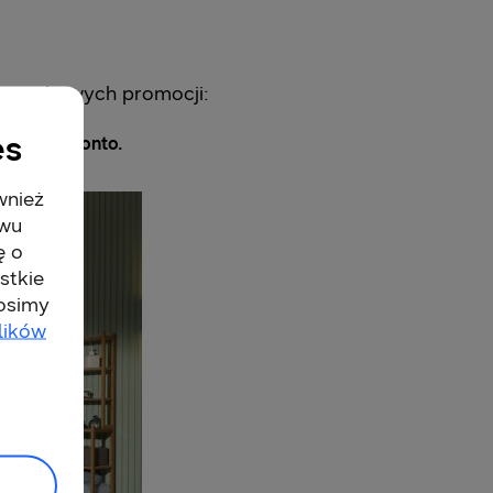
wyjątkowych promocji:
es
wrotu na konto.
wnież
twu
ę o
stkie
rosimy
lików