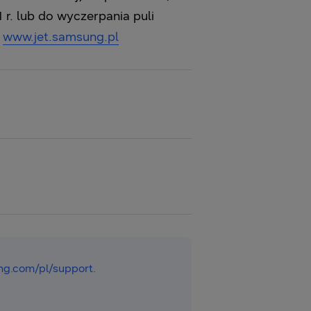
 r. lub do wyczerpania puli
a
www.jet.samsung.pl
g.com/pl/support
.