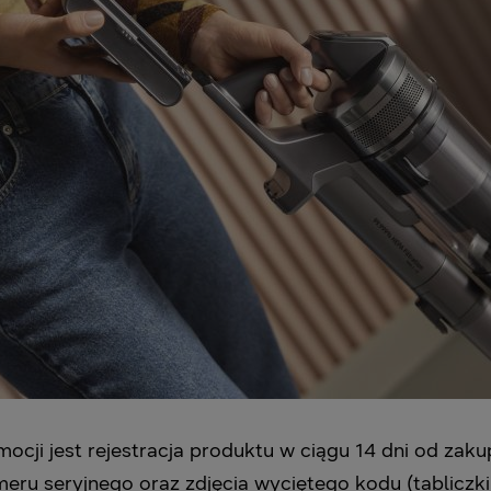
ocji jest rejestracja produktu w ciągu 14 dni od za
meru seryjnego oraz zdjęcia wyciętego kodu (tabliczk