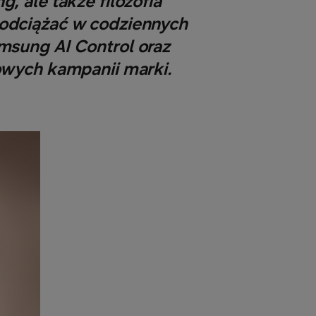
 ale także filozofia
 odciążać w codziennych
amsung AI Control oraz
wych kampanii marki.