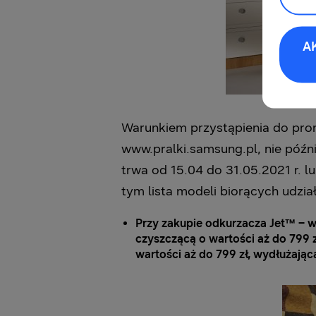
A
Warunkiem przystąpienia do prom
www.pralki.samsung.pl, nie późni
trwa od 15.04 do 31.05.2021 r. 
tym lista modeli biorących udzia
Przy zakupie odkurzacza Jet™ – w
czyszczącą o wartości aż do 799 z
wartości aż do 799 zł, wydłużając