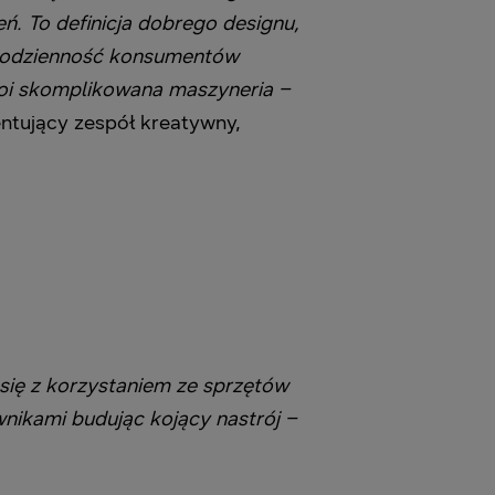
ń. To definicja dobrego designu,
codzienność konsumentów
stoi skomplikowana maszyneria –
ntujący zespół kreatywny,
 się z korzystaniem ze sprzętów
ikami budując kojący nastrój –