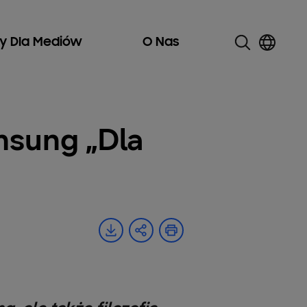
ły Dla Mediów
O Nas
sung „Dla