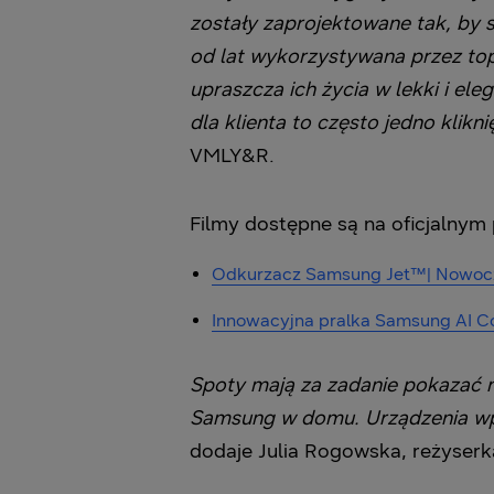
zostały zaprojektowane tak, by 
od lat wykorzystywana przez t
upraszcza ich życia w lekki i e
dla klienta to często jedno klikn
VMLY&R.
Filmy dostępne są na oficjalnym
Odkurzacz Samsung Jet™| Nowocze
Innowacyjna pralka Samsung AI Co
Spoty mają za zadanie pokazać n
Samsung w domu. Urządzenia wpa
dodaje Julia Rogowska, reżyserk