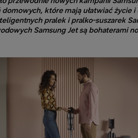
ło przewodnie nowych kampanii Samsung,
 domowych, które mają ułatwiać życie i
teligentnych pralek i pralko-suszarek S
odowych Samsung Jet są bohaterami no