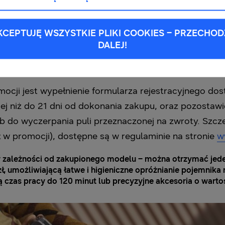
KCEPTUJĘ WSZYSTKIE PLIKI COOKIES – PRZECHOD
DALEJ!
ocji jest wypełnienie formularza rejestracyjnego dos
ej niż do 21 dni od dokonania zakupu, oraz pozostawi
lub do wyczerpania puli przeznaczonej na zwroty. Szc
ł w promocji), dostępne są w regulaminie na stronie
w
 zależności od zakupionego modelu – można otrzymać jeden
ł, umożliwiającą łatwe i higieniczne opróżnianie pojemnika
ą czas pracy do 120 minut lub precyzyjne akcesoria o wartoś