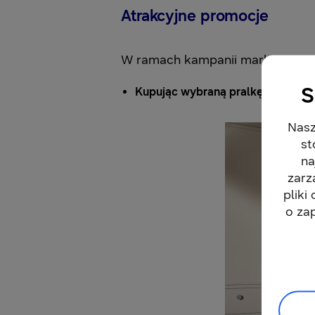
Atrakcyjne promocje
W ramach kampanii marka Samsu
S
Kupując wybraną pralkę lub pralko
Nasz
st
na
zarz
pliki
o za