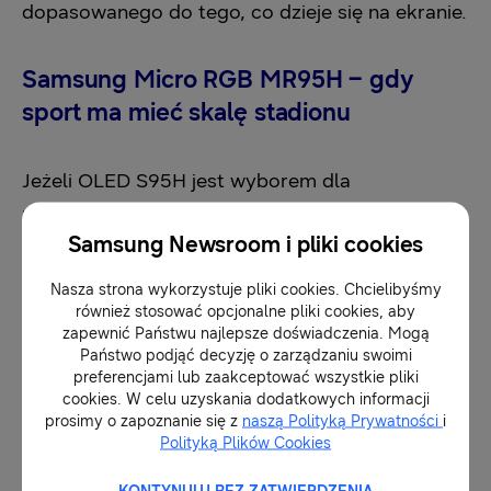
dopasowanego do tego, co dzieje się na ekranie.
Samsung Micro RGB MR95H – gdy
sport ma mieć skalę stadionu
Jeżeli OLED S95H jest wyborem dla
perfekcjonisty obrazu, Samsung Micro RGB
Samsung Newsroom i pliki cookies
MR95H jest wyborem dla kogoś, kto chce
powiedzieć: robimy domową strefę kibica na
Nasza strona wykorzystuje pliki cookies. Chcielibyśmy
serio w rewelacyjnych kolorach obrazu. To
również stosować opcjonalne pliki cookies, aby
zapewnić Państwu najlepsze doświadczenia. Mogą
telewizor, który zmienia sposób odbioru
Państwo podjąć decyzję o zarządzaniu swoimi
transmisji. Przy przekątnej 75 czy 85 cali mecz
preferencjami lub zaakceptować wszystkie pliki
cookies. W celu uzyskania dodatkowych informacji
nie jest już po prostu obrazem na ekranie. Jest
prosimy o zapoznanie się z
naszą Polityką Prywatności
i
wydarzeniem, w którym naprawdę
Polityką Plików Cookies
uczestniczymy.