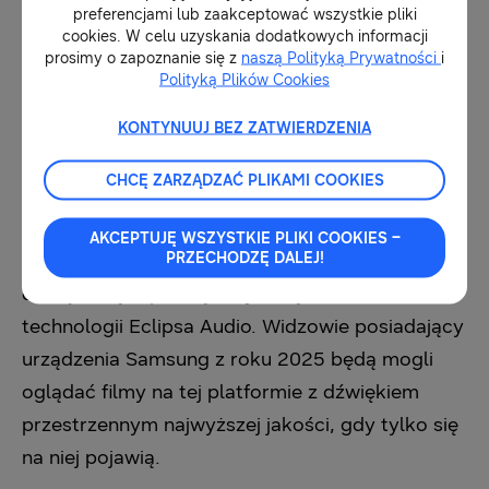
preferencjami lub zaakceptować wszystkie pliki
chcący doświadczyć tego, co oferuje producent,
cookies. W celu uzyskania dodatkowych informacji
będą mieli do wyboru szerokie spectrum
prosimy o zapoznanie się z
naszą Polityką Prywatności
i
Polityką Plików Cookies
możliwości.
KONTYNUUJ BEZ ZATWIERDZENIA
Wzbogacenie treści i wrażeń
CHCĘ ZARZĄDZAĆ PLIKAMI COOKIES
Od 2025 r. wszyscy twórcy treści będą mogli
AKCEPTUJĘ WSZYSTKIE PLIKI COOKIES –
PRZECHODZĘ DALEJ!
przesyłać na YouTube filmy zawierające ścieżkę
dźwiękową zapisaną z wykorzystaniem
technologii Eclipsa Audio. Widzowie posiadający
urządzenia Samsung z roku 2025 będą mogli
oglądać filmy na tej platformie z dźwiękiem
przestrzennym najwyższej jakości, gdy tylko się
na niej pojawią.