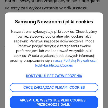
baterii. Wszystkich zmagających się z alergiami
ucieszy zaś wykorzystanie w odkurzaczu
Samsung Jet™ wielowarstwowego systemu
Samsung Newsroom i pliki cookies
filtracji HEPA**, który wyłapuje do 99,999%***
mikrocząsteczek pyłów i alergenów, , dzięki
Nasza strona wykorzystuje pliki cookies. Chcielibyśmy
czemu wydmuchiwane na zewnątrz powietrze
również stosować opcjonalne pliki cookies, aby
zapewnić Państwu najlepsze doświadczenia. Mogą
jest czyste. Odkurzacz został wyposażony w
Państwo podjąć decyzję o zarządzaniu swoimi
dwie główne szczotki Turbo oraz Soft Action.
preferencjami lub zaakceptować wszystkie pliki
cookies. W celu uzyskania dodatkowych informacji
Pierwsza z nich przeznaczona jest do dywanów,
prosimy o zapoznanie się z
naszą Polityką Prywatności
i
z kolei druga została wyposażona w
Polityką Plików Cookies
antystatyczne włosie, które bardzo dokładnie
KONTYNUUJ BEZ ZATWIERDZENIA
zbiera z twardych powierzchni drobny kurz.
CHCĘ ZARZĄDZAĆ PLIKAMI COOKIES
Dopełnieniem bezprzewodowego odkurzacza
AKCEPTUJĘ WSZYSTKIE PLIKI COOKIES –
Samsung Jet™ są precyzyjne akcesoria, które
PRZECHODZĘ DALEJ!