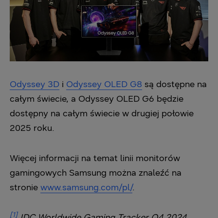
Odyssey 3D
i
Odyssey OLED G8
są dostępne na
całym świecie, a Odyssey OLED G6 będzie
dostępny na całym świecie w drugiej połowie
2025 roku.
Więcej informacji na temat linii monitorów
gamingowych Samsung można znaleźć na
stronie
www.samsung.com/pl/
.
[1]
IDC Worldwide Gaming Tracker Q4 2024,