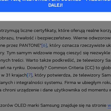
DALEJ!
akość produktu i bezpieczeństwa
trzymują liczne certyfikaty, które oferują realne kor
 obrazu, trwałość i bezpieczeństwo. Wierne odwzorow
wane przez PANTONE”
[6]
, który oznacza rzeczywiste u
ry. Tym samym widzowie mogą cieszyć się niezwykle 
ch treści. Warto także podkreślić, że telewizory S
dzeń na rynku. Dowody? Common Criteria (CC) to glob
w 31 krajach
[7]
, który potwierdza, że telewizory Sa
ych i integralności systemu. Firma w ubiegłym roku 
ra chroni urządzenie i dane użytkownika od momentu w
wizorów OLED marki Samsung znajduje się na stronie
w