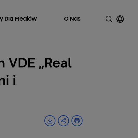
ły Dla Mediów
O Nas
m VDE „Real
i i