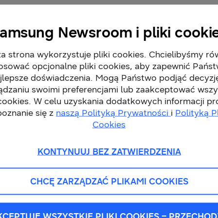
y – w czasie oglądania ulubionych programó
amsung Newsroom i pliki cooki
a strona wykorzystuje pliki cookies. Chcielibyśmy ró
osować opcjonalne pliki cookies, aby zapewnić Pańs
„Real Black” zapewniają wyjątkowo żywe kolory i wy
jlepsze doświadczenia. Mogą Państwo podjąć decyzj
ystkie szczegóły
–
czy to podczas szybkiej rozgrywk
ądzaniu swoimi preferencjami lub zaakceptować wszy
echnologia Glare-Free dodatkowo poprawia wrażenia
 cookies. W celu uzyskania dodatkowych informacji p
poznanie się z
naszą Polityką Prywatności
i
Polityką P
h warunkach oświetleniowych, dokładnie tak aby widz
Cookies
zwykle wiernym obrazem.
KONTYNUUJ BEZ ZATWIERDZENIA
wiatowym rynku telewizorów już 19 rok z rzędu
[5]
. D
e technicznie i wysoce innowacyjne rozwiązania. Op
CHCĘ ZARZĄDZAĆ PLIKAMI COOKIES
oferowanych przez markę Samsung w roku 2025 jest t
c™ Premium Pro. Co więcej, została ona uznana za k
KCEPTUJĘ WSZYSTKIE PLIKI COOKIES – PRZECHOD
e graczom doskonałe parametry techniczne i niezakł