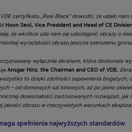
DE certyfikatu „Real Black” dowodzi, że udało nam 
lił
Hoon Seol, Vice President and Head of CE Divisi
eję, że wkrótce uda nam się udostępnić obrazy o świ
mienitej wyrazistości obrazu jeszcze szerszemu gron
st przyznawany wyłącznie ekranom, które doskonale w
uje
Ansgar Hinz
,
the Chairman and CEO of VDE.
Ekra
wszystko to dzięki zdolności zapewnienia bogatych, d
ch – od domowych sal kinowych, aż po jasno oświetl
nicznej doskonałości zastosowanych rozwiązań, jak 
iej jakości obrazu w rzeczywistych warunkach eksploa
ymaga spełnienia najwyższych standardów