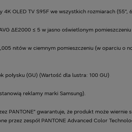
 4K OLED TV S95F we wszystkich rozmiarach (55’’, 65’’,
 AVG ΔE2000 ≤ 5 w jasno oświetlonym pomieszczeniu o
,005 nitów w ciemnym pomieszczeniu (w oparciu o no
 połysku (GU) (Wartość dla lustra: 100 GU)
e stanowią reklamy marki Samsung).
rzez PANTONE” gwarantuje, że produkt może wiernie
ne przez zespół PANTONE Advanced Color Technolo