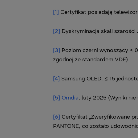
[1]
Certyfikat posiadają telewizory
[2]
Dyskryminacja skali szarości
[3]
Poziom czerni wynoszący ≤ 0
zgodnej ze standardem VDE).
[4]
Samsung OLED: ≤ 15 jednostek
[5]
Omdia
, luty 2025 (Wyniki ni
[6]
Certyfikat „Zweryfikowane p
PANTONE, co zostało udowodnio