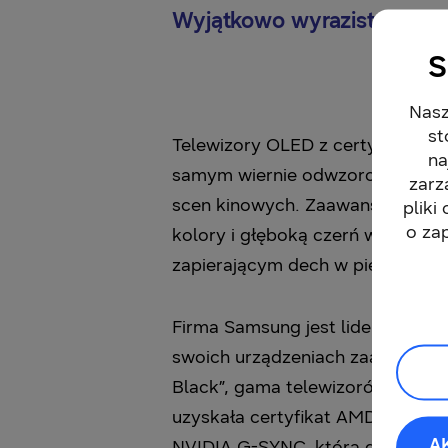
Wyjątkowo wyraziste kolor
S
Nasz
st
Telewizory OLED z certyfikatem 
na
samym wiernie odwzorowują wsz
zarz
scen kinowych. Zaawansowana t
pliki
o za
kolory i głęboką czerń w każdyc
zapierającym dech w piersi, nie
Firma Samsung jest liderem na ś
swoich urządzeniach zaawansowan
Black”, gama telewizorów OLED 
uzyskała certyfikat AMD FreeSyn
A
NVIDIA G-SYNC, która gwarantuj