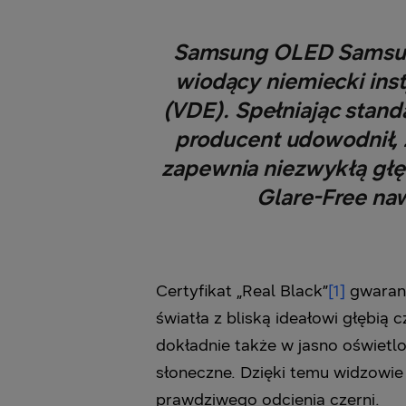
Samsung OLED Samsung 
wiodący niemiecki inst
(VDE). Spełniając stand
producent udowodnił, 
zapewnia niezwykłą głębi
Glare-Free na
Certyfikat „Real Black”
[1]
gwarant
światła z bliską ideałowi głębią
dokładnie także w jasno oświetl
słoneczne. Dzięki temu widzowie 
prawdziwego odcienia czerni.