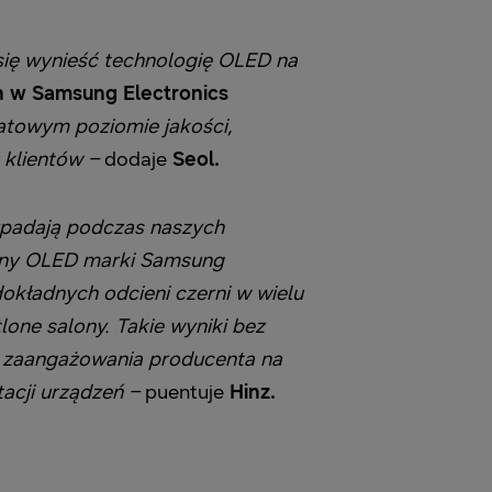
się wynieść technologię OLED na
on w Samsung Electronics
atowym poziomie jakości,
u klientów –
dodaje
Seol.
ypadają podczas naszych
ny OLED marki Samsung
okładnych odcieni czerni w wielu
one salony. Takie wyniki bez
i zaangażowania producenta na
tacji urządzeń –
puentuje
Hinz.