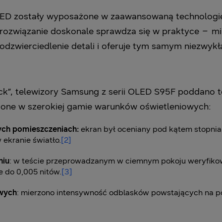
D zostały wyposażone w zaawansowaną technologię 
 rozwiązanie doskonale sprawdza się w praktyce
–
min
dzwierciedlenie detali i oferuje tym samym niezwykł
ack”, telewizory Samsung z serii OLED S95F poddano t
 one w szerokiej gamie warunków oświetleniowych:
ych pomieszczeniach:
ekran był oceniany pod kątem stopnia
 ekranie światło.
[2]
niu
: w teście przeprowadzanym w ciemnym pokoju weryfikow
e do 0,005 nitów.
[3]
wych
: mierzono intensywność odblasków powstających na po