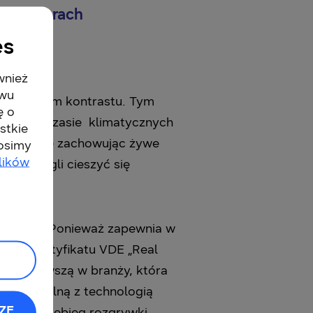
w i w grach
es
wnież
twu
soki poziom kontrastu. Tym
ę o
i, czy w czasie klimatycznych
stkie
 wizualne zachowując żywe
rosimy
lików
owie mogli cieszyć się
laczego? Ponieważ zapewnia w
rócz certyfikatu VDE „Real
eż pierwszą w branży, która
ompatybilną z technologią
ZĘ
ócony przebieg rozgrywki.