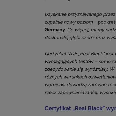
Uzyskanie przyznawanego przez V
zupełnie nowy poziom –
podkreś
Germany.
Co więcej, mamy nadzi
doskonałej głębi czerni oraz wyś
Certyfikat VDE „Real Black” je
wymagających testów
–
koment
zdecydowanie się wyróżniały. W 
różnych warunkach oświetleniowy
wątpienia dowodzą zarówno tech
rzecz zapewniania stałej, wysok
Certyfikat „Real Black” w