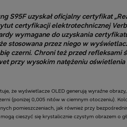
S95F uzyskał oficjalny certyfikat „Rea
ytut certyfikacji elektrotechnicznej Ver
ardy wymagane do uzyskania certyfikatu
że stosowana przez niego w wyświetla
ę czerni. Chroni też przed refleksami ś
wet przy wysokim natężeniu oświetlenia
uje, że wyświetlacze OLED generują wyraźne obrazy, 
 czerni (poniżej 0,005 nitów w ciemnym otoczeniu). K
onych pomieszczeniach, jak również przy bezpośredn
mogą cieszyć się krystalicznie czystym obrazem o głęb