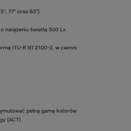
 77’’ oraz 83’’).
 natężeniu światła 500 Lx.
rmę ITU-R BT.2100-3, w ciemni
 symulować pełną gamę kolorów
gy (ACT).