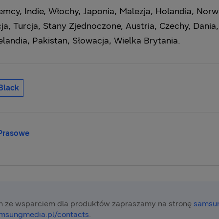
emcy, Indie, Włochy, Japonia, Malezja, Holandia, Norw
ja, Turcja, Stany Zjednoczone, Austria, Czechy, Dania, 
elandia, Pakistan, Słowacja, Wielka Brytania.
Black
 Prasowe
 ze wsparciem dla produktów zapraszamy na stronę
samsun
msungmedia.pl/contacts
.