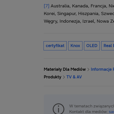
[7]
Australia, Kanada, Francja, Ni
Korei, Singapur, Hiszpania, Szwec
Węgry, Indonezja, Izrael, Nowa Z
certyfikat
Knox
OLED
Real 
Materiały Dla Mediów
Informacje
Produkty
TV & AV
W tematach związanych
Kontakt dla mediów:
sa