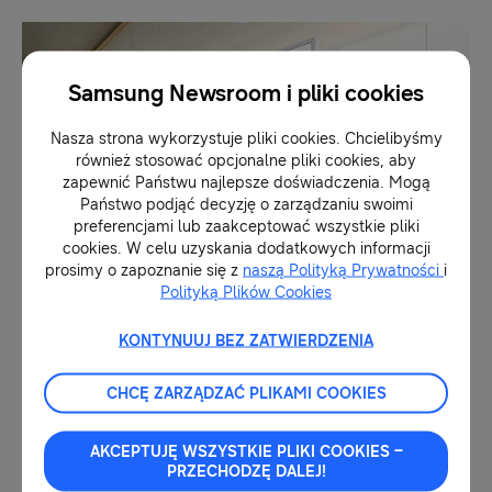
Samsung Newsroom i pliki cookies
Nasza strona wykorzystuje pliki cookies. Chcielibyśmy
również stosować opcjonalne pliki cookies, aby
zapewnić Państwu najlepsze doświadczenia. Mogą
Państwo podjąć decyzję o zarządzaniu swoimi
preferencjami lub zaakceptować wszystkie pliki
cookies. W celu uzyskania dodatkowych informacji
prosimy o zapoznanie się z
naszą Polityką Prywatności
i
Polityką Plików Cookies
Inteligentne zarządzanie treściami
KONTYNUUJ BEZ ZATWIERDZENIA
komercyjnymi
CHCĘ ZARZĄDZAĆ PLIKAMI COOKIES
Dostępna dla urządzeń mobilnych z systemami
[6]
AKCEPTUJĘ WSZYSTKIE PLIKI COOKIES –
Android
oraz
iOS
aplikacja Samsung E-Paper
PRZECHODZĘ DALEJ!
pozwala użytkownikom bezproblemowo