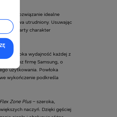
cji. To rozwiązanie idealne
okapu bywa utrudniony. Usuwając
śnie otwarty charakter
ZĘ
staje wysoka wydajność każdej z
nego przez firmę Samsung, o
ego użytkowania. Powłoka
towe wykończenie podkreśla
Flex Zone Plus
– szeroka,
większych naczyń. Dzięki gęściej