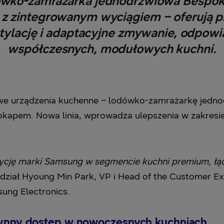
ówko-zamrażarka jednodrzwiowa Bespok
a z zintegrowanym wyciągiem – oferują p
ylację i adaptacyjne zmywanie, odpowi
współczesnych, modułowych kuchni.
we urządzenia kuchenne – lodówko-zamrażarkę jedn
 okapem. Nowa linia, wprowadza ulepszenia w zakresi
ozycję marki Samsung w segmencie kuchni premium, łą
dział Hyoung Min Park, VP i Head of the Customer Ex
ung Electronics.
płynny dostęp w nowoczesnych kuchniach