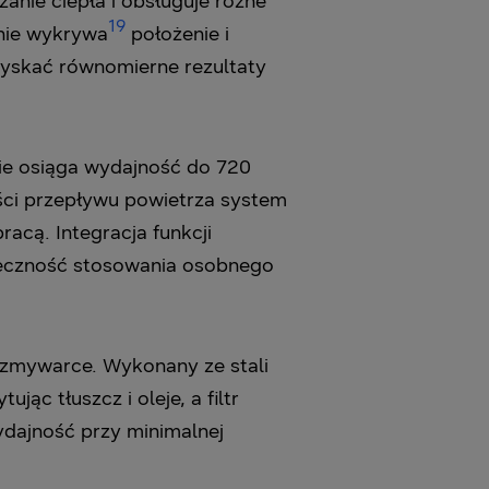
ie ciepła i obsługuje różne
19
nie wykrywa
położenie i
zyskać równomierne rezultaty
e osiąga wydajność do 720
ści przepływu powietrza system
acą. Integracja funkcji
nieczność stosowania osobnego
mywarce. Wykonany ze stali
ując tłuszcz i oleje, a filtr
ydajność przy minimalnej