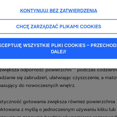
KONTYNUUJ BEZ ZATWIERDZENIA
 wyciągiem łączy w sobie funkcje gotowania i wentyla
h oraz wysp kuchennych, gdzie montaż tradycyjnego 
CHCĘ ZARZĄDZAĆ PLIKAMI COOKIES
a utrzymać czystsze powietrze, zachowując jednocze
KCEPTUJĘ WSZYSTKIE PLIKI COOKIES – PRZECHOD
DALEJ!
ania i wentylacji w jednym urządzeniu zachowana zo
wykonana ze szkła odpornego na zarysowania opracowa
16
 zwiększa odporność powierzchni
podczas codzienn
dzanie się zabrudzeń, ułatwiając czyszczenie, a ma
pasujący do nowoczesnych wnętrz.
lastyczność gotowania zwiększa również powierzchnia
ektowana z myślą o jednoczesnym używaniu kilku lub 