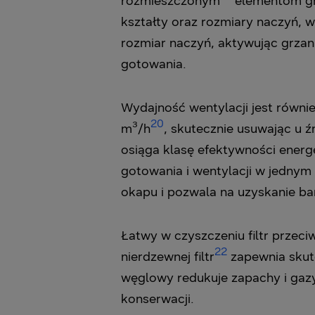
rozmieszczonym
elementom grz
kształty oraz rozmiary naczyń, 
rozmiar naczyń, aktywując grzan
gotowania.
Wydajność wentylacji jest równ
20
m³/h
, skutecznie usuwając u 
osiąga klasę efektywności energ
gotowania i wentylacji w jednym
okapu i pozwala na uzyskanie ba
Łatwy w czyszczeniu filtr przec
22
nierdzewnej filtr
zapewnia skute
węglowy redukuje zapachy i gazy
konserwacji.