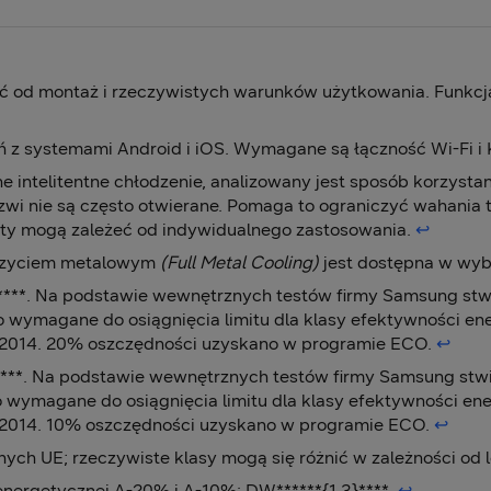
eć od montaż i rzeczywistych warunków użytkowania. Funkc
eń z systemami Android i iOS. Wymagane są łączność Wi-Fi 
 intelitentne chłodzenie, analizowany jest sposób korzystan
zwi nie są często otwierane. Pomaga to ograniczyć wahania
aty mogą zależeć od indywidualnego zastosowania.
↩︎
oszyciem metalowym
(Full Metal Cooling)
jest dostępna w wy
***. Na podstawie wewnętrznych testów firmy Samsung stw
o wymagane do osiągnięcia limitu dla klasy efektywności ene
/2014. 20% oszczędności uzyskano w programie ECO.
↩︎
**. Na podstawie wewnętrznych testów firmy Samsung stwi
o wymagane do osiągnięcia limitu dla klasy efektywności ene
/2014. 10% oszczędności uzyskano w programie ECO.
↩︎
ch UE; rzeczywiste klasy mogą się różnić w zależności od l
energetycznej A-20% i A-10%: DW******{1,3}****.
↩︎