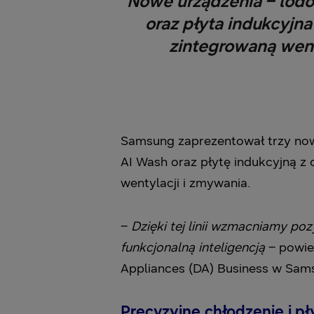
Nowe urządzenia – lod
oraz płyta indukcyjn
zintegrowaną went
Samsung zaprezentował trzy no
AI Wash oraz płytę indukcyjną z
wentylacji i zmywania.
–
Dzięki tej linii wzmacniamy p
funkcjonalną inteligencją
– powie
Appliances (DA) Business w Sams
Precyzyjne chłodzenie i 