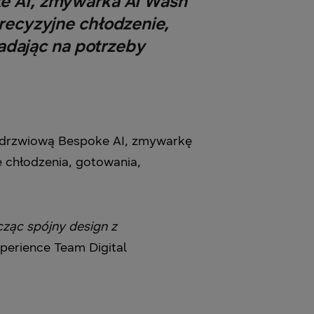
e AI, zmywarka AI Wash
recyzyjne chłodzenie,
adając na potrzeby
odrzwiową Bespoke AI, zmywarkę
e chłodzenia, gotowania,
cząc spójny design z
perience Team Digital