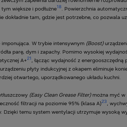
ewczym zapewnia bardziej równomierne rozprowadzan
18
w tym większe i podłużne
. Powierzchnia automatycz
ie dokładnie tam, gdzie jest potrzebne, co pozwala u
ie imponująca. W trybie intensywnym
(Boost)
urządzeni
źródła parę, dym i zapachy. Pomimo wysokiej wydajno
21
etycznej A+
, łącząc wydajność z energooszczędną pr
 urządzeniu płyty indukcyjnej z okapem eliminuje ko
rdziej otwartego, uporządkowanego układu kuchni.
iwtłuszczowy
(Easy Clean Grease Filter)
można myć w z
23
czność filtracji na poziomie 95% (klasa A)
, wychwyt
. Dzięki temu system wentylacji utrzymuje wysoką w