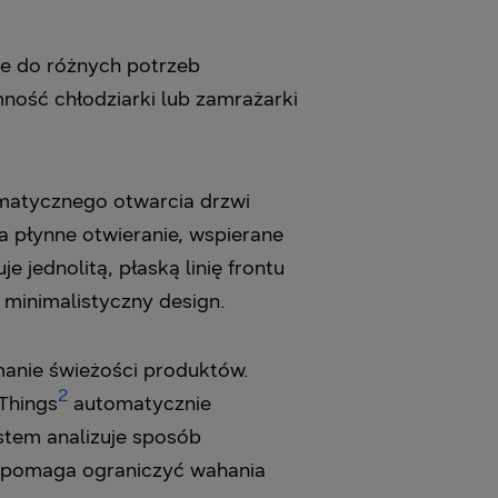
e do różnych potrzeb
ość chłodziarki lub zamrażarki
omatycznego otwarcia drzwi
 płynne otwieranie, wspierane
jednolitą, płaską linię frontu
minimalistyczny design.
manie świeżości produktów.
2
Things
automatycznie
stem analizuje sposób
o pomaga ograniczyć wahania