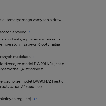
ja automatycznego zamykania drzwi
i Konto Samsung.
↩︎
ia z lodówki, a proces rozmrażania
 temperatury i zapewnić optymalną
branych modelach.
↩︎
ierdzono, że model DW90H/24 jest o
rgetycznej „A” zgodnie z
erdzono, że model DW90H/24 jest o
rgetycznej „A” zgodnie z
okalnych regulacji.
↩︎