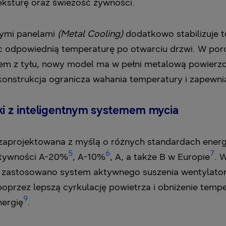
ksturę oraz świeżość żywności.
wymi panelami
(Metal Cooling)
dodatkowo stabilizuje 
ąc odpowiednią temperaturę po otwarciu drzwi. W po
 z tyłu, nowy model ma w pełni metalową powierzchn
konstrukcja ogranicza wahania temperatury i zapewnia 
 z inteligentnym systemem mycia
zaprojektowana z myślą o różnych standardach energe
5
6
7
ktywności A-20%
, A-10%
, A, a także B w Europie
. 
i zastosowano system aktywnego suszenia wentylat
oprzez lepszą cyrkulację powietrza i obniżenie temp
9
nergię
.