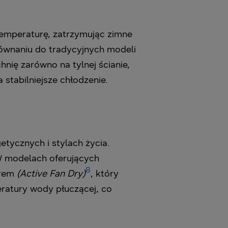
temperaturę, zatrzymując zimne
równaniu do tradycyjnych modeli
ię zarówno na tylnej ścianie,
stabilniejsze chłodzenie.
tycznych i stylach życia.
W modelach oferujących
8
orem
(Active Fan Dry)
, który
eratury wody płuczącej, co