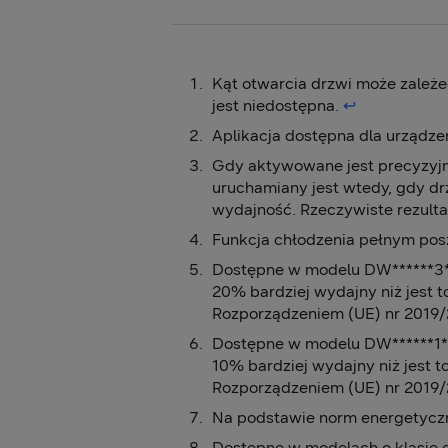
Kąt otwarcia drzwi może zależ
jest niedostępna.
↩︎
Aplikacja dostępna dla urządz
Gdy aktywowane jest precyzyjne
uruchamiany jest wtedy, gdy dr
wydajność. Rzeczywiste rezult
Funkcja chłodzenia pełnym p
Dostępne w modelu DW******3*
20% bardziej wydajny niż jest t
Rozporządzeniem (UE) nr 2019
Dostępne w modelu DW******1**
10% bardziej wydajny niż jest t
Rozporządzeniem (UE) nr 2019
Na podstawie norm energetyczny
Dostępne w modelach o klasie 