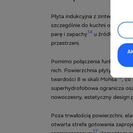
Płyta indukcyjna z zintegrowanym
szczególnie do kuchni otwartyc
14
parę i zapachy
u źródła, pomag
przestrzeni.
A
Pomimo połączenia funkcji gotow
nich. Powierzchnia płyty jest 
15
twardości 8 w skali Mohsa
, co
superhydrofobowa ogranicza osa
nowoczesny, estetyczny design 
Poza trwałością powierzchni, e
otwarta strefa gotowania zaproj
17