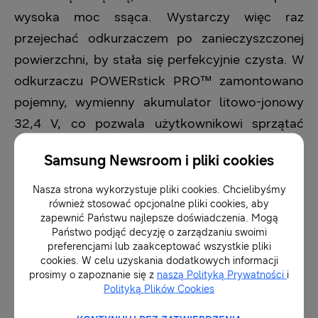
wysoka moc ssąca. Wystarczy więc raz
przejechać odkurzaczem po zanieczyszczonej
powierzchni, by stała się perfekcyjnie czysta. W
odkurzaczu POWERstick PRO™ zamontowano
pojemny, wymienny akumulator litowo-jonowy
32,4 V, co pozwala użytkownikowi sprzątać
przez 40 minut bez przerwy. To wystarczy by
Samsung Newsroom i pliki cookies
odkurzyć dom lub mieszkanie. Sprzęt
wyposażony jest w wymienny akumulator, który
Nasza strona wykorzystuje pliki cookies. Chcielibyśmy
również stosować opcjonalne pliki cookies, aby
w każdej chwili można zamienić na jego
zapewnić Państwu najlepsze doświadczenia. Mogą
naładowany odpowiednik, by nie tracąc czasu
Państwo podjąć decyzję o zarządzaniu swoimi
preferencjami lub zaakceptować wszystkie pliki
kontynuować sprzątanie.
cookies. W celu uzyskania dodatkowych informacji
prosimy o zapoznanie się z
naszą Polityką Prywatności
i
Polityką Plików Cookies
Ergonomiczna i wygodna konstrukcja