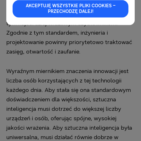
zaprojektowana tak, aby działała niezawodnie w
AKCEPTUJĘ WSZYSTKIE PLIKI COOKIES –
PRZECHODZĘ DALEJ!
warunkach rzeczywistych i służyła wszystkim, w
tym najbardziej wrażliwym użytkownikom.
Zgodnie z tym standardem, inżynieria i
projektowanie powinny priorytetowo traktować
zasięg, otwartość i zaufanie.
Wyraźnym miernikiem znaczenia innowacji jest
liczba osób korzystających z tej technologii
każdego dnia. Aby stała się ona standardowym
doświadczeniem dla większości, sztuczna
inteligencja musi dotrzeć do większej liczby
urządzeń i osób, oferując spójne, wysokiej
jakości wrażenia. Aby sztuczna inteligencja była
uniwersalna, musi działać równie dobrze w