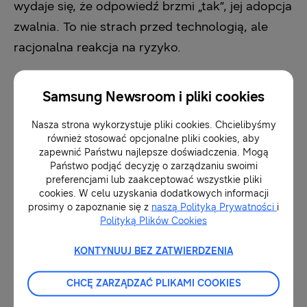
wydaje się, że odpowiedź brzmi „tak”, jej adopcja
zwalnia. To nie strach przed technologią, ale
racjonalna reakcja na ryzyko.
Samsung Newsroom i pliki cookies
Nasza strona wykorzystuje pliki cookies. Chcielibyśmy
również stosować opcjonalne pliki cookies, aby
zapewnić Państwu najlepsze doświadczenia. Mogą
Państwo podjąć decyzję o zarządzaniu swoimi
preferencjami lub zaakceptować wszystkie pliki
cookies. W celu uzyskania dodatkowych informacji
prosimy o zapoznanie się z
naszą Polityką Prywatności
i
Polityką Plików Cookies
KONTYNUUJ BEZ ZATWIERDZENIA
Infrastruktura sztucznej inteligencji wiąże się z
CHCĘ ZARZĄDZAĆ PLIKAMI COOKIES
odpowiedzialnością jej twórców. Musi być