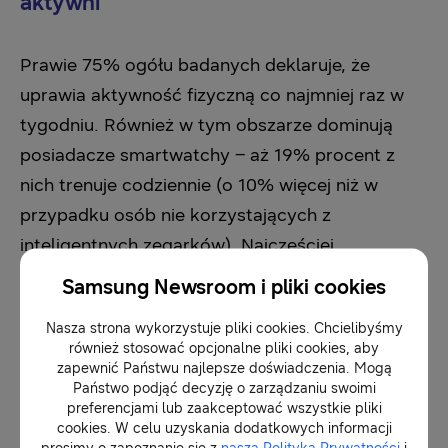
aktywni
Prawie 75% ogółu badanych deklaruje, że
uprawia aktywność fizyczną co najmniej raz w
tygodniu. Również w tym obszarze dominują
posiadacze smartwatchy – aż 19% procent z
nich trenuje codziennie (o 10% więcej niż w
przypadku osób nie korzystających z
inteligentnych zegarków). Najczęściej
podejmowane przez badanych formy
Samsung Newsroom i pliki cookies
aktywności to spacery (53%), jazda na rowerze
Nasza strona wykorzystuje pliki cookies. Chcielibyśmy
(43%), gimnastyka (28%) oraz bieganie (26%), a
również stosować opcjonalne pliki cookies, aby
blisko połowa z nich jest zadowolona z poziomu
zapewnić Państwu najlepsze doświadczenia. Mogą
Państwo podjąć decyzję o zarządzaniu swoimi
swojej sprawności fizycznej. Co znamienne,
preferencjami lub zaakceptować wszystkie pliki
posiadacze smartwatchy lepiej oceniają poziom
cookies. W celu uzyskania dodatkowych informacji
prosimy o zapoznanie się z
naszą Polityką Prywatności
i