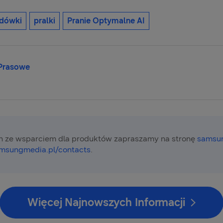
odówki
pralki
Pranie Optymalne AI
 Prasowe
 ze wsparciem dla produktów zapraszamy na stronę
samsun
msungmedia.pl/contacts
.
Więcej Najnowszych Informacji