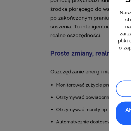
pomocą przychodzi funkcja Pran
środka piorącego do wagi oraz s
Nasz
po zakończonym praniu pralka ko
st
na
suszenia. To inteligentne i komp
zarz
realne oszczędności.
pliki
o za
Proste zmiany, realne osz
Oszczędzanie energii nie wymaga
Monitorować zużycie prądu i unik
Otrzymywać powiadomienia o prze
A
Otrzymywać monity np. o niedomk
Automatycznie dostosowywać ustaw