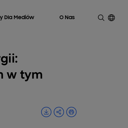
ły Dla Mediów
O Nas
ii:
am w tym