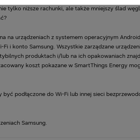
ie tylko niższe rachunki, ale także mniejszy ślad węg
ać?
na na urządzeniach z systemem operacyjnym Android 
i-Fi i konto Samsung. Wszystkie zarządzane urządzen
tybilnych produktach i/lub na ich opakowaniach znajd
 szacowany koszt pokazane w SmartThings Energy mog
 być podłączone do Wi-Fi lub innej sieci bezprzewod
zeniach Samsung.