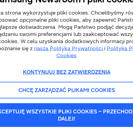
ie Optymalne AI
[3]
. Pralka automatycznie dostosowuj
topnia zabrudzenia ubrań, zapewniając optymalne wy
a strona wykorzystuje pliki cookies. Chcielibyśmy ró
munikuje się z suszarką za pomocą panelu AI Control
osować opcjonalne pliki cookies, aby zapewnić Pańs
jlepsze doświadczenia. Mogą Państwo podjąć decyzj
leksowe rozwiązanie, które nie tylko ułatwia codzienn
ądzaniu swoimi preferencjami lub zaakceptować wszy
 cookies. W celu uzyskania dodatkowych informacji p
poznanie się z
naszą Polityką Prywatności
i
Polityką P
czędności
Cookies
KONTYNUUJ BEZ ZATWIERDZENIA
 wielkich zmian – wystarczy kilka prostych kroków. D
ać zbędnych kosztów.
CHCĘ ZARZĄDZAĆ PLIKAMI COOKIES
kroczeniu planowanego limitu.
KCEPTUJĘ WSZYSTKIE PLIKI COOKIES – PRZECHOD
nięciu lodówki na
telewizor
, smartwatch czy smartfon.
DALEJ!
ienia sprzętów do bardziej ekologicznego trybu.