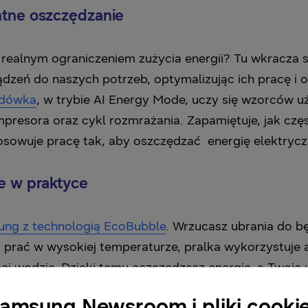
ntne oszczędzanie
 realnym ograniczeniem zużycia energii? Tu wkracza s
ądzeń do naszych potrzeb, optymalizując ich pracę i
odówka
, w trybie AI Energy Mode, uczy się wzorców u
presora oraz cykl rozmrażania. Zapamiętuje, jak częs
sowuje pracę tak, aby oszczędzać energię elektrycz
e w praktyce
ung z technologią EcoBubble
. Wrzucasz ubrania do b
 prać w wysokiej temperaturze, pralka wykorzystuje 
j wodzie. Dzięki temu oszczędzasz energię, a Twoje u
. Jeśli nie jesteś pewien, który program będzie najb
amsung Newsroom i pliki cooki