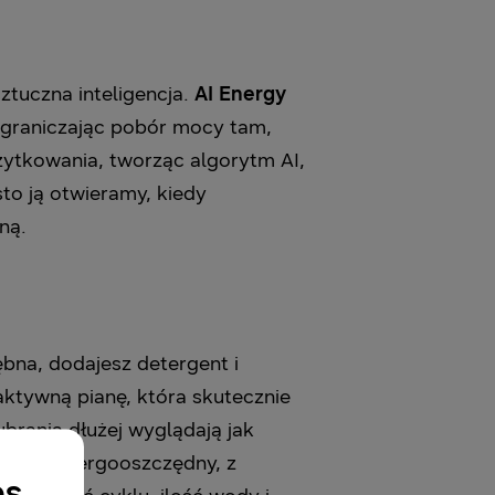
ztuczna inteligencja.
AI Energy
 ograniczając pobór mocy tam,
żytkowania, tworząc algorytm AI,
to ją otwieramy, kiedy
ną.
ębna, dodajesz detergent i
aktywną pianę, która skutecznie
brania dłużej wyglądają jak
ardziej energooszczędny, z
es