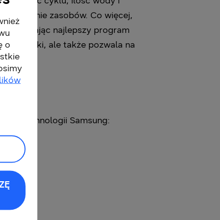
e długość cyklu, ilość wody i
korzystanie zasobów. Co więcej,
wnież
, dobierając najlepszy program
twu
ę o
e obowiązki, ale także pozwala na
stkie
rosimy
lików
zięki technologii Samsung:
ZĘ