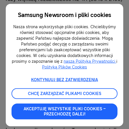
oraz 16 razy więcej niż Full HD (1920 x 1080).
Samsung Newsroom i pliki cookies
Przy tak precyzyjnym wyświetlaniu obrazu
każdy piksel ma znaczenie. Im dokładniej
Nasza strona wykorzystuje pliki cookies. Chcielibyśmy
również stosować opcjonalne pliki cookies, aby
zostanie odwzorowany, tym więcej realizmu
zapewnić Państwu najlepsze doświadczenia. Mogą
zobaczą na ekranie widzowie.
Państwo podjąć decyzję o zarządzaniu swoimi
preferencjami lub zaakceptować wszystkie pliki
cookies. W celu uzyskania dodatkowych informacji
Jakie elementy obrazu poprawia AI?
prosimy o zapoznanie się z
naszą Polityką Prywatności
i
Polityką Plików Cookies
Stosowane są różne techniki poprawy jakości
KONTYNUUJ BEZ ZATWIERDZENIA
obrazu. W wielu przypadkach to człowiek jest
CHCĘ ZARZĄDZAĆ PLIKAMI COOKIES
odpowiedzialny za wprowadzenie danych
„wejściowych”. To, co wyróżnia technologię
AKCEPTUJĘ WSZYSTKIE PLIKI COOKIES –
sztucznej inteligencji Samsung, to fakt, że
PRZECHODZĘ DALEJ!
wykorzystując uczenie maszynowe samodzielnie