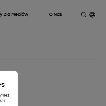
ły Dla Mediów
O Nas
es
wnież
twu