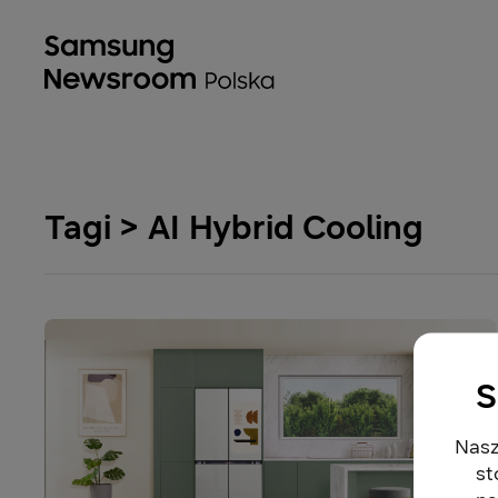
Tagi > AI Hybrid Cooling
S
Nasz
st