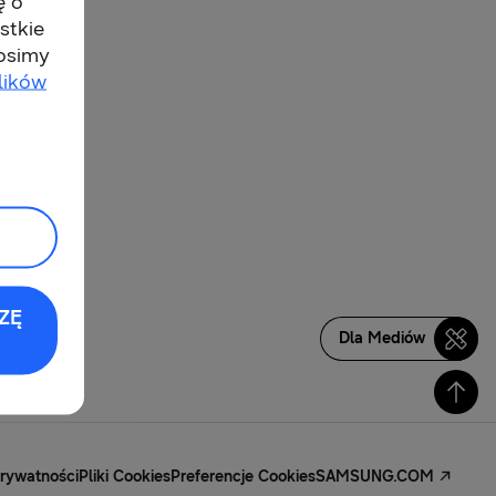
ę o
stkie
rosimy
lików
ZĘ
Dla Mediów
Prywatności
Pliki Cookies
Preferencje Cookies
SAMSUNG.COM