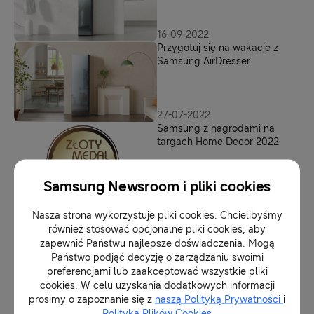
16-09-2022
Przygotuj się na wakacje z
Samsung AirDresser
27-07-2022
Samsung z nagrodami na
targach Home Decor 2022
Samsung Newsroom i pliki cookies
25-05-2022
Premierowe produkty
Nasza strona wykorzystuje pliki cookies. Chcielibyśmy
Samsung na targach Home
również stosować opcjonalne pliki cookies, aby
Decor 2022 w Poznaniu
zapewnić Państwu najlepsze doświadczenia. Mogą
Państwo podjąć decyzję o zarządzaniu swoimi
preferencjami lub zaakceptować wszystkie pliki
12-05-2022
cookies. W celu uzyskania dodatkowych informacji
Wiosenne odświeżanie szafy
prosimy o zapoznanie się z
naszą Polityką Prywatności
i
Polityką Plików Cookies