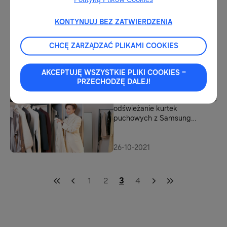
KONTYNUUJ BEZ ZATWIERDZENIA
10-05-2022
Czyste szaleństwo – aktywny
CHCĘ ZARZĄDZAĆ PLIKAMI COOKIES
sezon zimowy z Samsung
AirDresser
AKCEPTUJĘ WSZYSTKIE PLIKI COOKIES –
PRZECHODZĘ DALEJ!
20-01-2022
Bezpieczne, szybkie i wygodne
odświeżanie kurtek
puchowych z Samsung
AirDresser
26-10-2021
1
2
3
4