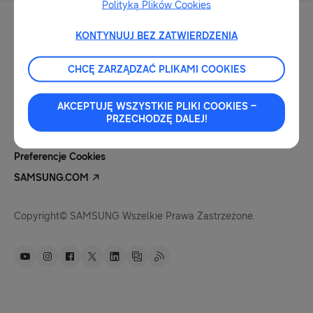
Polityką Plików Cookies
KONTYNUUJ BEZ ZATWIERDZENIA
CHCĘ ZARZĄDZAĆ PLIKAMI COOKIES
Kontakt Dla Mediów
Nota Prawna
AKCEPTUJĘ WSZYSTKIE PLIKI COOKIES –
Polityka Prywatności
PRZECHODZĘ DALEJ!
Pliki Cookies
Preferencje Cookies
SAMSUNG.COM
Copyright© SAMSUNG Wszelkie Prawa Zastrzeżone.