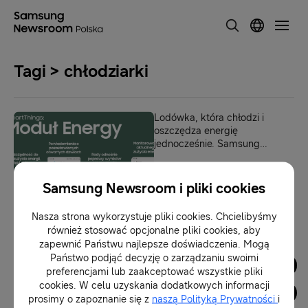
Tagi > chłodziarki
Lodówka, która chłodzi i
oszczędza energię
jednocześnie. Samsung
przedstawia jedyną taką
technologię w Polsce.
23-05-2023
Samsung Newsroom i pliki cookies
Nasza strona wykorzystuje pliki cookies. Chcielibyśmy
1
również stosować opcjonalne pliki cookies, aby
zapewnić Państwu najlepsze doświadczenia. Mogą
Państwo podjąć decyzję o zarządzaniu swoimi
Dla Mediów
preferencjami lub zaakceptować wszystkie pliki
cookies. W celu uzyskania dodatkowych informacji
prosimy o zapoznanie się z
naszą Polityką Prywatności
i