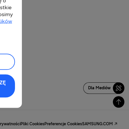
ę o
stkie
rosimy
lików
ZĘ
Dla Mediów
Prywatności
Pliki Cookies
Preferencje Cookies
SAMSUNG.COM