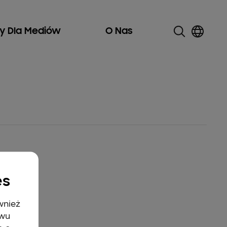
ły Dla Mediów
O Nas
es
wnież
twu