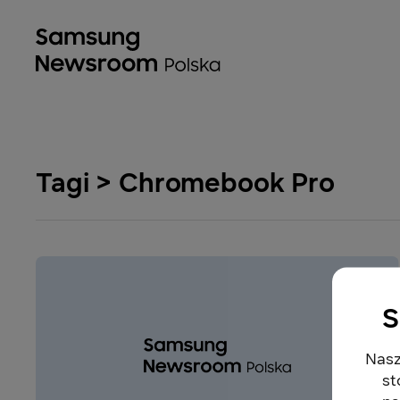
Tagi > Chromebook Pro
S
Nasz
st