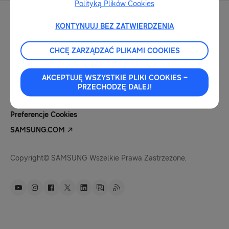
Polityką Plików Cookies
KONTYNUUJ BEZ ZATWIERDZENIA
CHCĘ ZARZĄDZAĆ PLIKAMI COOKIES
Kontakt Dla Mediów
Nota Prawna
AKCEPTUJĘ WSZYSTKIE PLIKI COOKIES –
Polityka Prywatności
PRZECHODZĘ DALEJ!
Pliki Cookies
Preferencje Cookies
SAMSUNG.COM
Copyright© SAMSUNG Wszelkie Prawa Zastrzeżone.