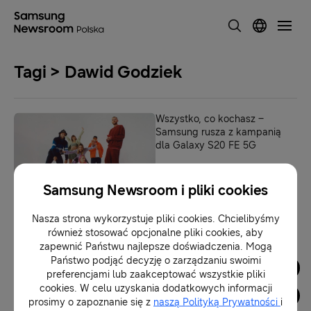
Tagi > Dawid Godziek
Wszystko, co kochasz –
Samsung rusza z kampanią
dla Galaxy S20 FE 5G
08-12-2020
Samsung Newsroom i pliki cookies
Nasza strona wykorzystuje pliki cookies. Chcielibyśmy
1
również stosować opcjonalne pliki cookies, aby
zapewnić Państwu najlepsze doświadczenia. Mogą
Państwo podjąć decyzję o zarządzaniu swoimi
Dla Mediów
preferencjami lub zaakceptować wszystkie pliki
cookies. W celu uzyskania dodatkowych informacji
prosimy o zapoznanie się z
naszą Polityką Prywatności
i