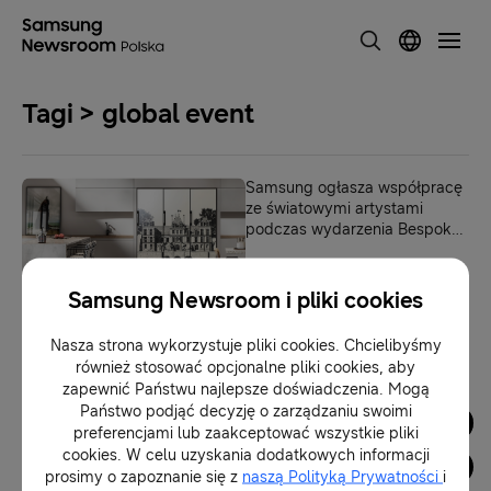
Tagi > global event
Samsung ogłasza współpracę
ze światowymi artystami
podczas wydarzenia Bespoke
Home definiując na nowo
pojęcie projektowania
12-05-2021
Samsung Newsroom i pliki cookies
Nasza strona wykorzystuje pliki cookies. Chcielibyśmy
1
również stosować opcjonalne pliki cookies, aby
zapewnić Państwu najlepsze doświadczenia. Mogą
Państwo podjąć decyzję o zarządzaniu swoimi
Dla Mediów
preferencjami lub zaakceptować wszystkie pliki
cookies. W celu uzyskania dodatkowych informacji
prosimy o zapoznanie się z
naszą Polityką Prywatności
i