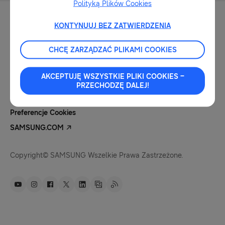
Polityką Plików Cookies
KONTYNUUJ BEZ ZATWIERDZENIA
CHCĘ ZARZĄDZAĆ PLIKAMI COOKIES
Kontakt Dla Mediów
Nota Prawna
AKCEPTUJĘ WSZYSTKIE PLIKI COOKIES –
Polityka Prywatności
PRZECHODZĘ DALEJ!
Pliki Cookies
Preferencje Cookies
SAMSUNG.COM
Copyright© SAMSUNG Wszelkie Prawa Zastrzeżone.